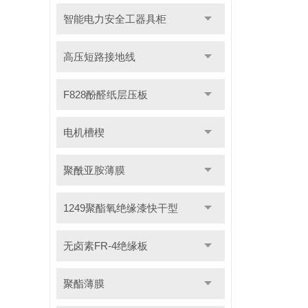
智能电力安全工器具柜
高压短路接地线
F828酚醛纸层压板
电机槽楔
聚酰亚胺薄膜
1249聚酯氧绝缘漆快干型
无卤素FR-4绝缘板
聚酯薄膜