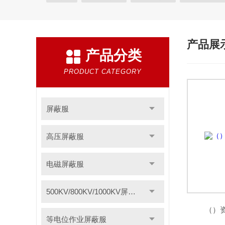
等电位作业屏蔽服
带电作业屏蔽服
防电弧服
电位均压服
绝缘垫
高压验电器
绝缘服
产品展
产品分类
绝缘枝剪
绝缘夹钳
蚕丝绳
登高板
绝缘
智能电力安全工器具柜
高压短路接地线
F828
PRODUCT CATEGORY
聚酰亚胺薄膜
1249聚酯氧绝缘漆快干型
无卤素F
聚酰亚胺玻璃布层压板
三聚氰胺层压板
云母板
屏蔽服
令克棒
电缆放线工具
安全标示
过电压保护
高压屏蔽服
电力安全工器具产品
轴承感应加热器
电加热器
电磁屏蔽服
绝缘脚手架
VM63A便携式数显测振仪
导磁板
硅橡胶高压线
轴承跑圈修补剂
分流器
耐压
500KV/800KV/1000KV屏蔽服
防雷装置检测设备
静电除尘发生器
数显相序表
（）
等电位作业屏蔽服