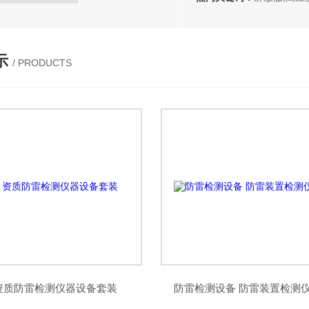
分体防电弧服
电弧专用防护服
手表式近电报警器
测高杆
示
/ PRODUCTS
操作杆
高压放电棒
酚醛纸层压板
电机槽楔
R-4绝缘板
聚酯薄膜
白纱带
H级绝缘油漆
绝缘梯
器
高空作业安全带
电力金具
电力测试仪器
安全围栏
绝缘材料板
高温线缆
测试仪
承装修试电力设施施工机具
AGV刷板刷块
资质防雷检测仪器设备套装
防雷检测设备 防雷装置检测