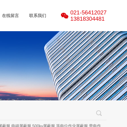
021-56412027
在线留言
联系我们
13818304481
磁屏蔽服,500kv屏蔽服,等电位作业屏蔽服,带电作业屏蔽服,防电弧服,电弧服,电弧专用防护服,电位均压服