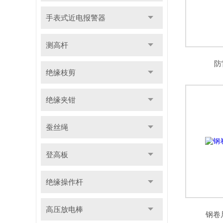
手表式近电报警器
测高杆
防
绝缘枝剪
绝缘夹钳
蚕丝绳
登高板
绝缘操作杆
高压放电棒
钢卷