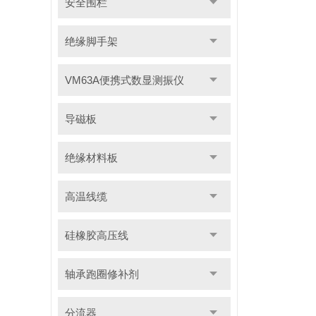
安全围栏
绝缘脚手架
VM63A便携式数显测振仪
导磁板
绝缘材料板
高温线缆
硅橡胶高压线
轴承跑圈修补剂
分流器