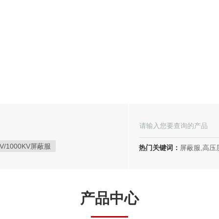
KV/1000KV屏蔽服
热门关键词：
屏蔽服,高压屏蔽服,电
分体防电弧服
电弧专用防护服
手表式近电报警器
测高杆
产品中心
操作杆
高压放电棒
酚醛纸层压板
电机槽楔