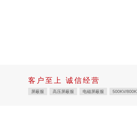
客户至上 诚信经营
屏蔽服
高压屏蔽服
电磁屏蔽服
500KV/800
等电位作业屏蔽服
带电作业屏蔽服
防电弧服
电位均压服
绝缘垫
高压验电器
绝缘服
绝缘枝剪
绝缘夹钳
蚕丝绳
登高板
绝缘
智能电力安全工器具柜
高压短路接地线
F828