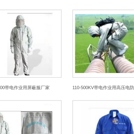
R-4绝缘板
聚酯薄膜
白纱带
H级绝缘油漆
绝缘梯
器
高空作业安全带
电力金具
电力测试仪器
安全围栏
绝缘材料板
高温线缆
测试仪
承装修试电力设施施工机具
AGV刷板刷块
500带电作业用屏蔽服厂家