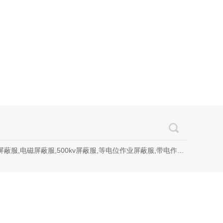
磁屏蔽服,500kv屏蔽服,等电位作业屏蔽服,带电作业屏蔽服,防电弧服,电弧服,电弧专用防护服,电位均压服