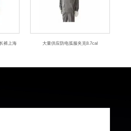
/长裤上海
大量供应防电弧服夹克8.7cal