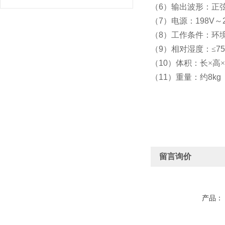
（
6
）输出波形：正
（
7
）电源：
198V
～
（
8
）工作条件：环
（
9
）相对湿度：
≤
7
（
10
）体积：长×高
（
11
）重量：约
8kg
留言询价
产品：