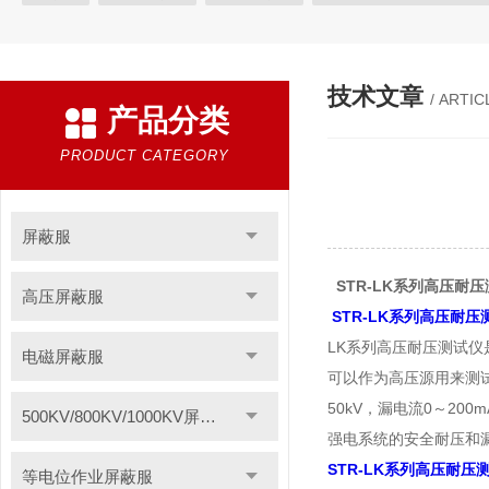
等电位作业屏蔽服
带电作业屏蔽服
防电弧服
分体防电
电位均压服
绝缘垫
高压验电器
绝缘服
手表式近电
技术文章
/ ARTIC
产品分类
绝缘枝剪
绝缘夹钳
蚕丝绳
登高板
绝缘操作杆
智能电力安全工器具柜
高压短路接地线
F828酚醛纸层压板
PRODUCT CATEGORY
聚酰亚胺薄膜
1249聚酯氧绝缘漆快干型
无卤素FR-4绝缘板
聚酰亚胺玻璃布层压板
三聚氰胺层压板
云母板
H级绝缘
屏蔽服
令克棒
电缆放线工具
安全标示
过电压保护器
高空
STR-LK系列高压耐
高压屏蔽服
电力安全工器具产品
轴承感应加热器
电加热器
电力测
STR-LK系列高压耐压
LK系列高压耐压测试
电磁屏蔽服
绝缘脚手架
VM63A便携式数显测振仪
导磁板
绝缘材料
可以作为高压源用来测试
硅橡胶高压线
轴承跑圈修补剂
分流器
耐压测试仪
50kV，漏电流0～2
500KV/800KV/1000KV屏蔽服
防雷装置检测设备
静电除尘发生器
数显相序表
AGV刷
强电系统的安全耐压和
STR-LK系列高压耐压
等电位作业屏蔽服