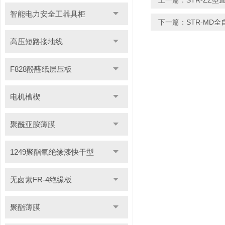
上一篇：
STR-ZZ
智能电力安全工器具柜
下一篇：
STR-MD
高压短路接地线
F828酚醛纸层压板
电机槽楔
聚酰亚胺薄膜
1249聚酯氧绝缘漆快干型
无卤素FR-4绝缘板
聚酯薄膜