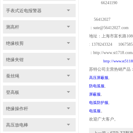
66241190
手表式近电报警器
56412027
测高杆
：
sute@56412027.com
地址：上海市富长路
108
绝缘枝剪
: 1378243324 1067585
：
http://www.st1718.com
绝缘夹钳
http://www.st511
苏特公司主营热销产品
蚕丝绳
高压屏蔽服
,
防电弧服
,
登高板
屏蔽服
,
电弧防护服
,
绝缘操作杆
电弧服
。
欢迎广大客户。
高压放电棒