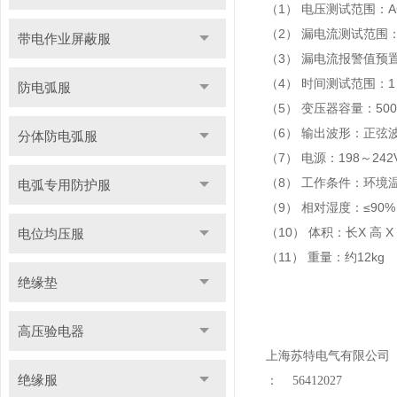
（1） 电压测试范围：
（2） 漏电流测试范围：
带电作业屏蔽服
（3） 漏电流报警值预置
（4） 时间测试范围：1
防电弧服
（5） 变压器容量：500
（6） 输出波形：正弦
分体防电弧服
（7） 电源：198～242VA
（8） 工作条件：环境温
电弧专用防护服
（9） 相对湿度：≤90%
（10） 体积：长X 高 X 宽
电位均压服
（11） 重量：约12kg
绝缘垫
高压验电器
上海苏特电气有限公司
绝缘服
：
56412027