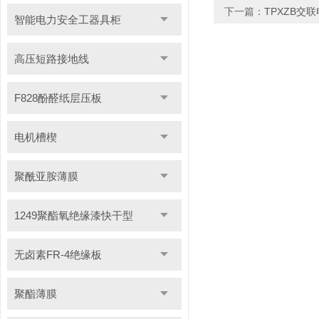
下一篇：
TPXZB交
智能电力安全工器具柜
高压短路接地线
F828酚醛纸层压板
电机槽楔
聚酰亚胺薄膜
1249聚酯氧绝缘漆快干型
无卤素FR-4绝缘板
聚酯薄膜