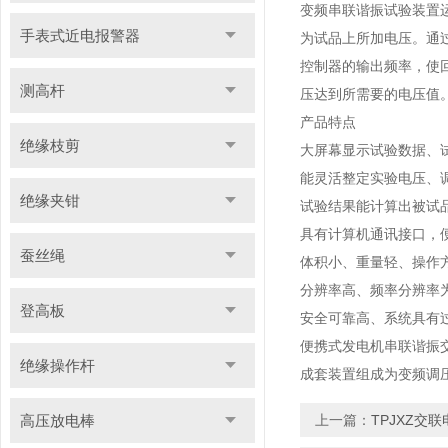
变频串联谐振试验装置
手表式近电报警器
为试品上所加电压。通
控制器的输出频率，使
测高杆
压达到所需要的电压值
产品特点
绝缘枝剪
大屏幕显示试验数据、
能灵活整定实验电压、
绝缘夹钳
试验结果能计算出被试
具有计算机通讯接口，
蚕丝绳
体积小、重量轻、操作
分辨率高、频率分辨率为0
登高板
安全可靠高、系统具有
便携式发电机串联谐振
绝缘操作杆
成套装置组成为变频调
高压放电棒
上一篇：
TPJXZ交