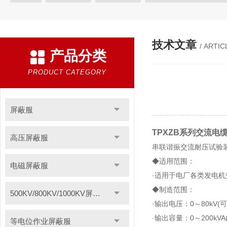
等电位作业屏蔽服
带电作业屏蔽服
防电弧服
分体防电
电位均压服
绝缘垫
高压验电器
绝缘服
手表式近电
技术文章
/ ARTIC
产品分类
绝缘枝剪
绝缘夹钳
蚕丝绳
登高板
绝缘操作杆
智能电力安全工器具柜
高压短路接地线
F828酚醛纸层压板
PRODUCT CATEGORY
聚酰亚胺薄膜
1249聚酯氧绝缘漆快干型
无卤素FR-4绝缘板
聚酰亚胺玻璃布层压板
三聚氰胺层压板
云母板
H级绝缘
屏蔽服
令克棒
电缆放线工具
安全标示
过电压保护器
高空
TPXZB系列交流电
高压屏蔽服
电力安全工器具产品
轴承感应加热器
电加热器
电力测
串联谐振交流耐压试验
◆适用范围：
电磁屏蔽服
绝缘脚手架
VM63A便携式数显测振仪
导磁板
绝缘材料
·适用于电厂各类发电
硅橡胶高压线
轴承跑圈修补剂
分流器
耐压测试仪
◆制造范围：
500KV/800KV/1000KV屏蔽服
防雷装置检测设备
静电除尘发生器
数显相序表
AGV刷
·输出电压：0～80kV(
·输出容量：0～200kV
等电位作业屏蔽服