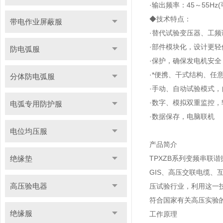
·输出频率：45～55Hz
◆技术特点：
带电作业屏蔽服
·替代试验变压器、工
·部件模块化，设计更
防电弧服
·保护，确保发电机安全
·*便携、干式结构、任
分体防电弧服
·手动、自动试验模式
·数字、模拟双重监控
电弧专用防护服
·数据保存，电脑联机
电位均压服
产品简介
绝缘垫
TPXZB系列变频串
GIS、高压交联电缆
高压验电器
压试验行业，利用这一技
符合国家有关高压实验
绝缘服
工作原理