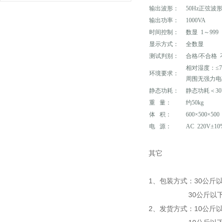
输出波形：
50Hz正弦波
输出功率：
1000VA
时间控制：
数显 1～999
显示方式：
全数显
测试判别：
合格/不合格
相对湿度：≤7
环境要求：
周围无强力电
静态功耗：
静态功耗＜30
重 量：
约50kg
体 积：
600×500×500
电 源：
AC 220V±1
其它
1、包装方式：30公斤
30公斤以下
2、发货方式：10公斤