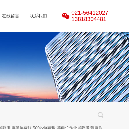
021-56412027
在线留言
联系我们
13818304481
磁屏蔽服,500kv屏蔽服,等电位作业屏蔽服,带电作业屏蔽服,防电弧服,电弧服,电弧专用防护服,电位均压服