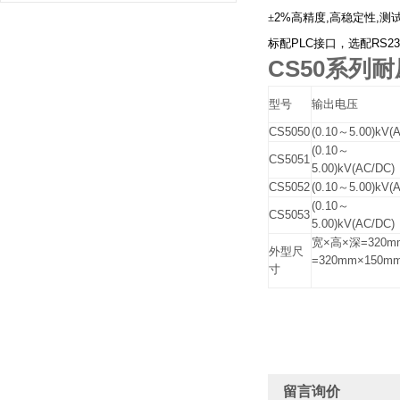
±
2%
高精度
,
高稳定性
,
测
标配
PLC
接口，选配
RS23
CS50
系列耐
型号
输出电压
CS5050
(0.10～5.00)kV(
(0.10～
CS5051
5.00)kV(AC/DC)
CS5052
(0.10～5.00)kV(
(0.10～
CS5053
5.00)kV(AC/DC)
宽×高×深=320mm
外型尺
=320mm×150mm
寸
留言询价