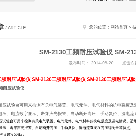
分体防电弧服
电弧专用防护服
手表式近电报警器
测高杆
章
您的位置：
网站首页
>
/ ARTICLE
操作杆
高压放电棒
酚醛纸层压板
电机槽楔
SM-2130工频耐压试验仪 SM-
R-4绝缘板
聚酯薄膜
白纱带
发布时间： 2014-08-20 点击次数
H级绝缘油漆
绝缘梯
器
高空作业安全带
电力金具
0工频耐压试验仪 SM-2130工频耐压试验仪 SM-2130工频耐压试
电力测试仪器
安全围栏
0工频耐压试验仪
绝缘材料板
高温线缆
耐压试验台可用来检测有关电气装置、电气元件、电气材料的抗电强度及
测试仪
承装修试电力设施施工机具
电压、电流数字显示、击穿声光报警、自动断开高压、手动复位、漏电流
压试验台可用来检测有关电气装置、电气元件、电气材料的抗电强度及漏电情况。适
AGV刷板刷块
显示、击穿声光报警、自动断开高压、手动复位、漏电流直接在高压端测量等特点。
 ±10% 50Hz；