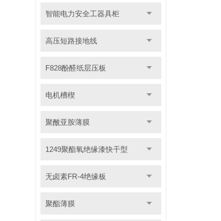
智能电力安全工器具柜
高压短路接地线
F828酚醛纸层压板
电机槽楔
聚酰亚胺薄膜
1249聚酯氧绝缘漆快干型
无卤素FR-4绝缘板
聚酯薄膜