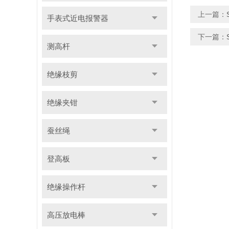
上一篇：
手表式近电报警器
下一篇：
测高杆
绝缘枝剪
绝缘夹钳
蚕丝绳
登高板
绝缘操作杆
高压放电棒