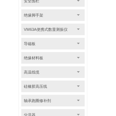
安全围栏
绝缘脚手架
VM63A便携式数显测振仪
导磁板
绝缘材料板
高温线缆
硅橡胶高压线
轴承跑圈修补剂
分流器