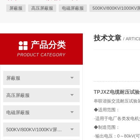
屏蔽服
高压屏蔽服
电磁屏蔽服
500KV/800KV/1000K
等电位作业屏蔽服
带电作业屏蔽服
防电弧服
分体防电
电位均压服
绝缘垫
高压验电器
绝缘服
手表式近电
技术文章
/ ARTIC
产品分类
绝缘枝剪
绝缘夹钳
蚕丝绳
登高板
绝缘操作杆
智能电力安全工器具柜
高压短路接地线
F828酚醛纸层压板
PRODUCT CATEGORY
聚酰亚胺薄膜
1249聚酯氧绝缘漆快干型
无卤素FR-4绝缘板
聚酰亚胺玻璃布层压板
三聚氰胺层压板
云母板
H级绝缘
屏蔽服
令克棒
电缆放线工具
安全标示
过电压保护器
高空
TPJXZ电缆耐压试
高压屏蔽服
电力安全工器具产品
轴承感应加热器
电加热器
电力测
串联谐振交流耐压试验
◆适用范围：
电磁屏蔽服
绝缘脚手架
VM63A便携式数显测振仪
导磁板
绝缘材料
·适用于电厂各类发电
硅橡胶高压线
轴承跑圈修补剂
分流器
耐压测试仪
◆制造范围：
500KV/800KV/1000KV屏蔽服
防雷装置检测设备
静电除尘发生器
数显相序表
AGV刷
·输出电压：0～80kV(