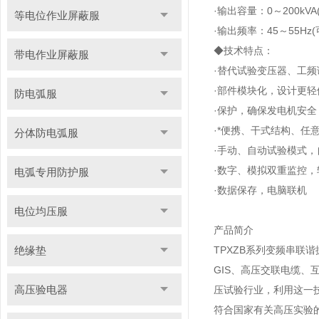
·输出容量：0～200kV
等电位作业屏蔽服
·输出频率：45～55Hz
◆技术特点：
带电作业屏蔽服
·替代试验变压器、工
·部件模块化，设计更
防电弧服
·保护，确保发电机安全
·*便携、干式结构、任
分体防电弧服
·手动、自动试验模式
·数字、模拟双重监控
电弧专用防护服
·数据保存，电脑联机
电位均压服
产品简介
绝缘垫
TPXZB系列变频串
GIS、高压交联电缆
高压验电器
压试验行业，利用这一技
符合国家有关高压实验