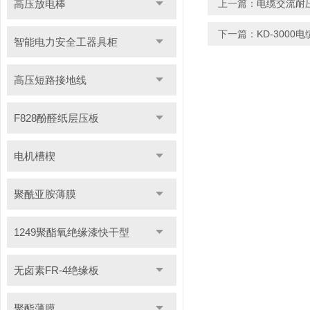
高压放电棒
上一篇：
电缆交流耐
下一篇：
KD-300
智能电力安全工器具柜
高压短路接地线
F828酚醛纸层压板
电机槽楔
聚酰亚胺薄膜
1249聚酯氧绝缘漆快干型
无卤素FR-4绝缘板
聚酯薄膜