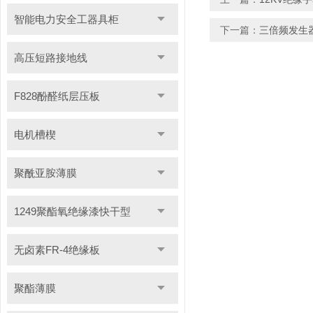
智能电力安全工器具柜
下一篇：
三倍频发生
高压短路接地线
F828酚醛纸层压板
电机槽楔
聚酰亚胺薄膜
1249聚酯氧绝缘漆快干型
无卤素FR-4绝缘板
聚酯薄膜