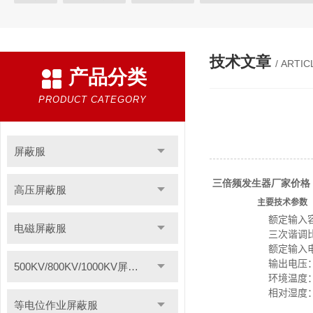
等电位作业屏蔽服
带电作业屏蔽服
防电弧服
分体防电
电位均压服
绝缘垫
高压验电器
绝缘服
手表式近电
技术文章
/ ARTIC
产品分类
绝缘枝剪
绝缘夹钳
蚕丝绳
登高板
绝缘操作杆
智能电力安全工器具柜
高压短路接地线
F828酚醛纸层压板
PRODUCT CATEGORY
聚酰亚胺薄膜
1249聚酯氧绝缘漆快干型
无卤素FR-4绝缘板
聚酰亚胺玻璃布层压板
三聚氰胺层压板
云母板
H级绝缘
屏蔽服
令克棒
电缆放线工具
安全标示
过电压保护器
高空
三倍频发生器厂家价格
高压屏蔽服
电力安全工器具产品
轴承感应加热器
电加热器
电力测
主要技术参数
额定输入容量
电磁屏蔽服
绝缘脚手架
VM63A便携式数显测振仪
导磁板
绝缘材料
三次谐调比：
额定输入电压
硅橡胶高压线
轴承跑圈修补剂
分流器
耐压测试仪
输出电压：2
500KV/800KV/1000KV屏蔽服
环境温度：-
防雷装置检测设备
静电除尘发生器
数显相序表
AGV刷
相对湿度：
等电位作业屏蔽服