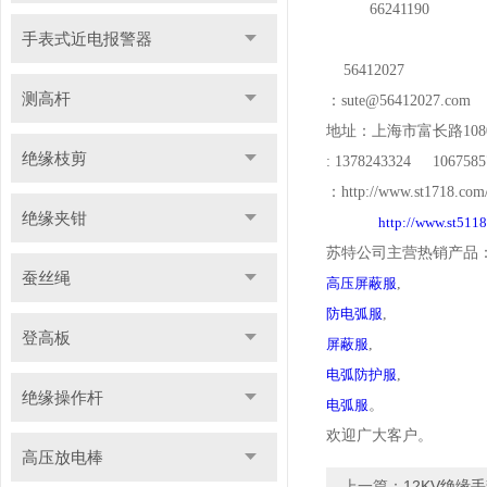
66241190
手表式近电报警器
56412027
测高杆
：
sute@56412027.com
地址：上海市富长路
108
绝缘枝剪
: 1378243324 1067585
：
http://www.st1718.com
绝缘夹钳
http://www.st511
苏特公司主营热销产品
蚕丝绳
高压屏蔽服
,
防电弧服
,
登高板
屏蔽服
,
电弧防护服
,
绝缘操作杆
电弧服
。
欢迎广大客户。
高压放电棒
上一篇：
12KV绝缘