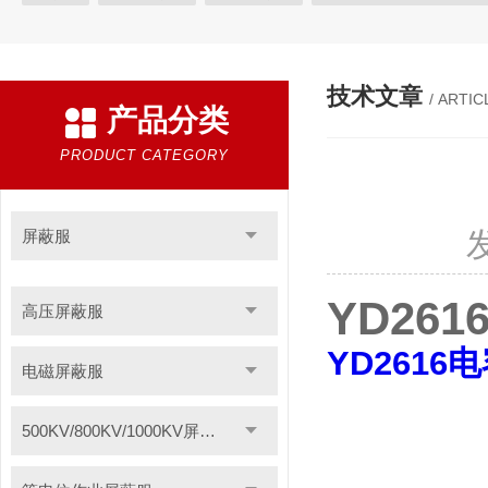
等电位作业屏蔽服
带电作业屏蔽服
防电弧服
分体防电
电位均压服
绝缘垫
高压验电器
绝缘服
手表式近电
技术文章
/ ARTIC
产品分类
绝缘枝剪
绝缘夹钳
蚕丝绳
登高板
绝缘操作杆
智能电力安全工器具柜
高压短路接地线
F828酚醛纸层压板
PRODUCT CATEGORY
聚酰亚胺薄膜
1249聚酯氧绝缘漆快干型
无卤素FR-4绝缘板
聚酰亚胺玻璃布层压板
三聚氰胺层压板
云母板
H级绝缘
屏蔽服
令克棒
电缆放线工具
安全标示
过电压保护器
高空
YD26
高压屏蔽服
电力安全工器具产品
轴承感应加热器
电加热器
电力测
YD2616
绝缘脚手架
VM63A便携式数显测振仪
导磁板
绝缘材料
电磁屏蔽服
硅橡胶高压线
轴承跑圈修补剂
分流器
耐压测试仪
500KV/800KV/1000KV屏蔽服
防雷装置检测设备
静电除尘发生器
数显相序表
AGV刷