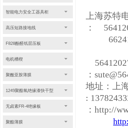
智能电力安全工器具柜
上海苏特
：
56412
高压短路接地线
66241
F828酚醛纸层压板
电机槽楔
5641202
：
sute@56
聚酰亚胺薄膜
地址：上
1249聚酯氧绝缘漆快干型
: 1378243
无卤素FR-4绝缘板
：
http://w
htt
聚酯薄膜