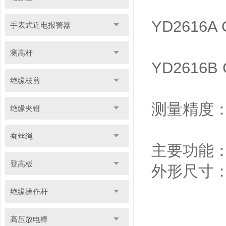
YD2616A C
手表式近电报警器
测高杆
YD2616B C
绝缘枝剪
测量精度：
绝缘夹钳
蚕丝绳
主要功能：
登高板
外形尺寸：3
绝缘操作杆
高压放电棒