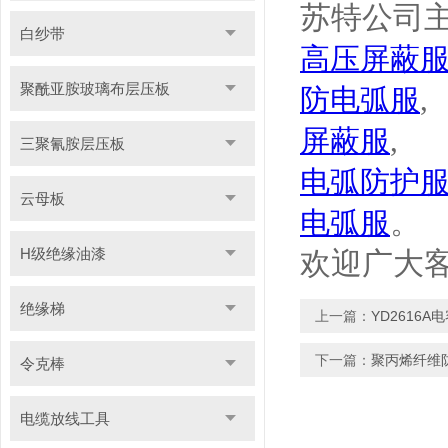
苏特公司
白纱带
高压屏蔽
聚酰亚胺玻璃布层压板
,
防电弧服
,
屏蔽服
三聚氰胺层压板
电弧防护
云母板
。
电弧服
H级绝缘油漆
欢迎广大
绝缘梯
上一篇：
YD2616A
下一篇：
聚丙烯纤维
令克棒
电缆放线工具