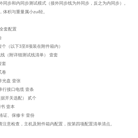
识别外同步和内同步测试模式（接外同步线为外同步，反之为内同步）。
美，体积与重量属小zui轻。
全套配置
台
 壹个（以下3至8项装在附件箱内）
试线（附详细测试线清单） 壹套
壹套
贰卷
件光盘 壹张
32串行接口电缆 壹条
依据开关选配） 贰个
书 壹本
格证、保修卡 壹份
请注意检查，主机及附件箱内配置，按第四项配置清单清点。