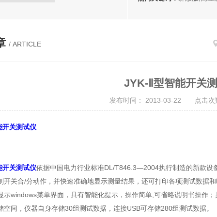
分体防电弧服
电弧专用防护服
手表式近电报警器
测高杆
章
/ ARTICLE
操作杆
高压放电棒
酚醛纸层压板
电机槽楔
JYK-Ⅱ型智能开关
R-4绝缘板
聚酯薄膜
白纱带
发布时间： 2013-03-22 点击次数
H级绝缘油漆
绝缘梯
器
高空作业安全带
电力金具
智能开关测试仪
电力测试仪器
安全围栏
绝缘材料板
高温线缆
智能开关测试仪
依据中国电力行业标准DL/T846.3—2004执行制造的
测试仪
承装修试电力设施施工机具
制开关合/分动作，并快速准确地显示测量结果，还可打印各项测试数据和
AGV刷板刷块
示windows菜单界面，具有智能化提示，操作简单,可省略说明书操作；具
储空间，仪器自身存储30组测试数据，连接USB可存储280组测试数据。