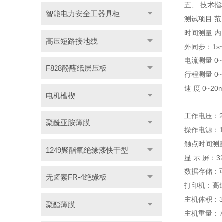
五、
技术指
智能电力安全工器具柜
测试项目 范
时间测量 内
高压短路接地线
外同步：1s~ 
电流测量 0~1
F828酚醛纸层压板
行程测量 0~9
速 度 0~20m
电机槽楔
工作电压：2
聚酰亚胺薄膜
操作电源：10
触点时间测量
1249聚酯氧绝缘漆快干型
显 示 屏：
数据存储：
无卤素FR-4绝缘板
打印机：高
主机体积：38
聚酯薄膜
主机重量：