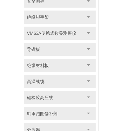
安全围栏
绝缘脚手架
VM63A便携式数显测振仪
导磁板
绝缘材料板
高温线缆
硅橡胶高压线
轴承跑圈修补剂
分流器