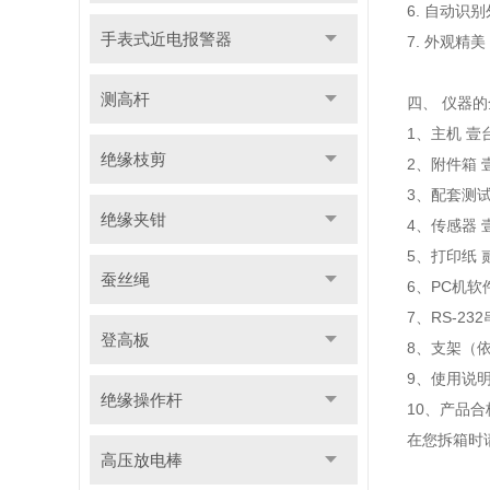
6. 自动
手表式近电报警器
7. 外观精
测高杆
四、
仪器的
1、主机 壹
绝缘枝剪
2、附件箱
3、配套测
绝缘夹钳
4、传感器 
5、打印纸 
蚕丝绳
6、PC机软
7、RS-2
登高板
8、支架（
9、使用说明
绝缘操作杆
10、产品合
在您拆箱时
高压放电棒