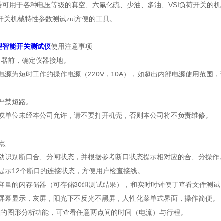
器可用于各种电压等级的真空、六氟化硫、少油、多油、VSI负荷开关的
开关机械特性参数测试zui方便的工具。
Ⅱ型智能开关测试仪
使用注意事项
仪器前，确定仪器接地。
流电源为短时工作的操作电源（220V，10A），如超出内部电源使用范围
。
源严禁短路。
个人或单位未经本公司允许，请不要打开机壳，否则本公司将不负责维修。
点
可自动识别断口合、分闸状态，并根据参考断口状态提示相对应的合、分操作
测并提示12个断口的连接状态，方便用户检查接线。
带大容量的闪存储器（可存储30组测试结果），和实时时钟便于查看文件测
液晶屏幕显示，灰屏，阳光下不反光不黑屏，人性化菜单式界面，操作简便。
具有*的图形分析功能，可查看任意两点间的时间（电流）与行程。