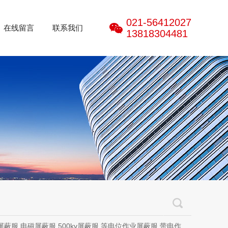
021-56412027
在线留言
联系我们
13818304481
磁屏蔽服,500kv屏蔽服,等电位作业屏蔽服,带电作业屏蔽服,防电弧服,电弧服,电弧专用防护服,电位均压服