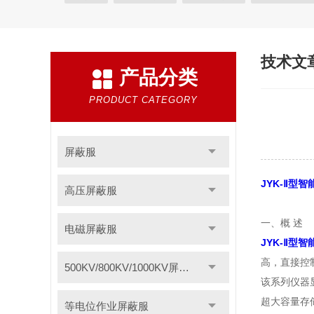
等电位作业屏蔽服
带电作业屏蔽服
防电弧服
电位均压服
绝缘垫
高压验电器
绝缘服
技术文
产品分类
绝缘枝剪
绝缘夹钳
蚕丝绳
登高板
绝缘
智能电力安全工器具柜
高压短路接地线
F828
PRODUCT CATEGORY
聚酰亚胺薄膜
1249聚酯氧绝缘漆快干型
无卤素F
聚酰亚胺玻璃布层压板
三聚氰胺层压板
云母板
屏蔽服
令克棒
电缆放线工具
安全标示
过电压保护
JYK-Ⅱ型
高压屏蔽服
电力安全工器具产品
轴承感应加热器
电加热器
一、概 述
电磁屏蔽服
绝缘脚手架
VM63A便携式数显测振仪
导磁板
JYK-Ⅱ型
硅橡胶高压线
轴承跑圈修补剂
分流器
耐压
高，直接控
500KV/800KV/1000KV屏蔽服
防雷装置检测设备
静电除尘发生器
数显相序表
该系列仪器显
超大容量存
等电位作业屏蔽服