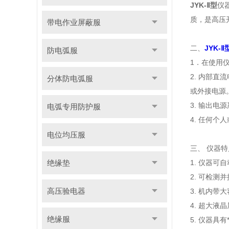
JYK-Ⅱ型
仪
质，是高压
带电作业屏蔽服
二、
JYK-
防电弧服
1．在使用
2. 内部直
分体防电弧服
或外接电源
3. 输出电
电弧专用防护服
4. 任何
电位均压服
三、
仪器特
绝缘垫
1. 仪器
2. 可检
高压验电器
3. 机内
4. 超大
绝缘服
5. 仪器