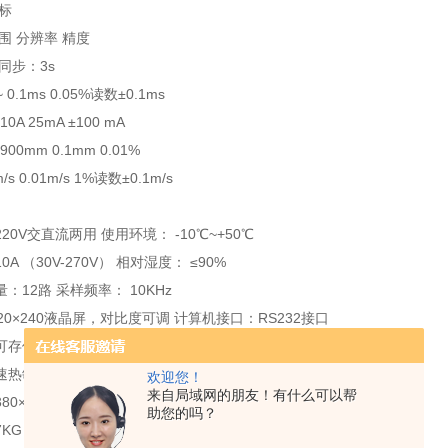
标
围 分辨率 精度
同步：3s
0.1ms 0.05%读数±0.1ms
0A 25mA ±100 mA
00mm 0.1mm 0.01%
/s 0.01m/s 1%读数±0.1m/s
20V交直流两用 使用环境： -10℃~+50℃
A （30V-270V） 相对湿度： ≤90%
：12路 采样频率： 10KHz
320×240液晶屏，对比度可调 计算机接口：RS232接口
可存储30组测量数据和波形
速热敏打印机
欢迎您！
来自局域网的朋友！有什么可以帮
0×280×140mm
助您的吗？
7KG