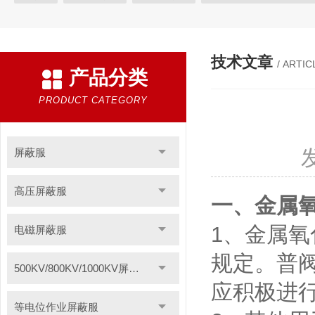
等电位作业屏蔽服
带电作业屏蔽服
防电弧服
分体防电
电位均压服
绝缘垫
高压验电器
绝缘服
手表式近电
技术文章
/ ARTIC
产品分类
绝缘枝剪
绝缘夹钳
蚕丝绳
登高板
绝缘操作杆
智能电力安全工器具柜
高压短路接地线
F828酚醛纸层压板
PRODUCT CATEGORY
聚酰亚胺薄膜
1249聚酯氧绝缘漆快干型
无卤素FR-4绝缘板
聚酰亚胺玻璃布层压板
三聚氰胺层压板
云母板
H级绝缘
屏蔽服
令克棒
电缆放线工具
安全标示
过电压保护器
高空
高压屏蔽服
一、金属
电力安全工器具产品
轴承感应加热器
电加热器
电力测
1、金属氧
电磁屏蔽服
绝缘脚手架
VM63A便携式数显测振仪
导磁板
绝缘材料
硅橡胶高压线
轴承跑圈修补剂
分流器
耐压测试仪
规定。普阀
500KV/800KV/1000KV屏蔽服
防雷装置检测设备
静电除尘发生器
数显相序表
AGV刷
应积极进
等电位作业屏蔽服