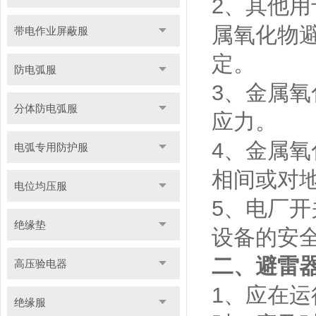
2、其他用
属氧化物
带电作业屏蔽服
定。
防电弧服
3、金属
分体防电弧服
应力。
4、金属
电弧专用防护服
相间或对
电位均压服
5、电厂
绝缘垫
设备的安
二、避雷
高压验电器
1、应在
绝缘服