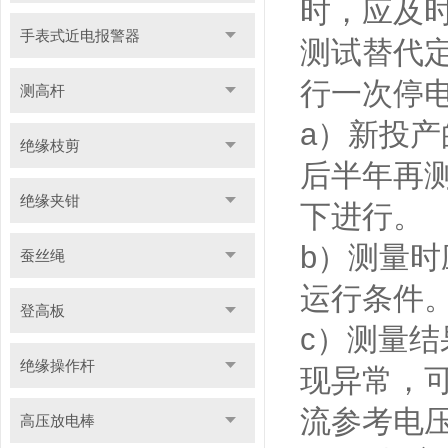
时，应及时
手表式近电报警器
测试替代定
行一次停
测高杆
a）新投产
绝缘枝剪
后半年再
绝缘夹钳
下进行。
b）测量
蚕丝绳
运行条件
登高板
c）测量
绝缘操作杆
现异常，
流参考电
高压放电棒