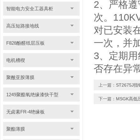
2、严格
智能电力安全工器具柜
次。110
高压短路接地线
对已安装
一次，并
F828酚醛纸层压板
3、定期
电机槽楔
否存在异
聚酰亚胺薄膜
上一篇：
ST2675
1249聚酯氧绝缘漆快干型
下一篇：
MSGK高低
无卤素FR-4绝缘板
聚酯薄膜