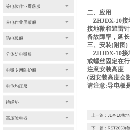
等电位作业屏蔽服
二、
应用
ZHJDX-10
接
带电作业屏蔽服
接地靴和避雷针
备故障率，延长
防电弧服
三、安装(附图)
ZHJDX-10
接
分体防电弧服
或螺丝固定在行
注意安装高度
电弧专用防护服
(因安装高度会
请注意:导电板
电位均压服
绝缘垫
上一篇：
JDX-10接
高压验电器
下一篇：
RST205