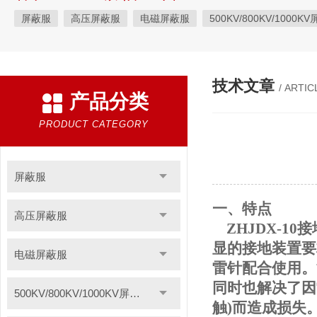
屏蔽服
高压屏蔽服
电磁屏蔽服
500KV/800KV/1000K
等电位作业屏蔽服
带电作业屏蔽服
防电弧服
分体防电
电位均压服
绝缘垫
高压验电器
绝缘服
手表式近电
技术文章
/ ARTIC
产品分类
绝缘枝剪
绝缘夹钳
蚕丝绳
登高板
绝缘操作杆
智能电力安全工器具柜
高压短路接地线
F828酚醛纸层压板
PRODUCT CATEGORY
聚酰亚胺薄膜
1249聚酯氧绝缘漆快干型
无卤素FR-4绝缘板
聚酰亚胺玻璃布层压板
三聚氰胺层压板
云母板
H级绝缘
屏蔽服
令克棒
电缆放线工具
安全标示
过电压保护器
高空
一、
特点
高压屏蔽服
ZHJDX-10
接
电力安全工器具产品
轴承感应加热器
电加热器
电力测
显的接地装置要
电磁屏蔽服
绝缘脚手架
VM63A便携式数显测振仪
导磁板
绝缘材料
雷针配合使用。
硅橡胶高压线
轴承跑圈修补剂
分流器
耐压测试仪
同时也解决了因
500KV/800KV/1000KV屏蔽服
触)而造成损失
防雷装置检测设备
静电除尘发生器
数显相序表
AGV刷