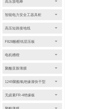
高压放电棒
智能电力安全工器具柜
高压短路接地线
F828酚醛纸层压板
电机槽楔
聚酰亚胺薄膜
1249聚酯氧绝缘漆快干型
无卤素FR-4绝缘板
聚酯薄膜