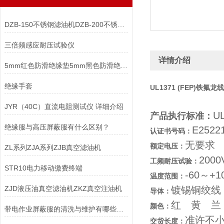
DZB-150不锈钢滤油机DZB-200不锈钢滤油机
三倍频感应耐压试验仪
详情介绍
5mm红色防滑绝缘垫5mm黑色防滑绝缘垫6mm绿色平板绝缘垫
绝缘手套
UL1371 (FEP)铁氟龙线
JYR（40C）直流电阻测试仪 详细介绍
U
产品执行标准：
绝缘服与高压屏蔽服有什么区别？
E2522
认证书号码：
无要求
额定电压：
ZL系列ZJA系列ZJB真空滤油机
2000
工频耐压试验：
STR10电力移动缴费终端
-60～+1
温度范围：
ZJD液压油真空滤油机ZKZ真空注油机
镀锡铜绞线
导体：
红 黄 兰
颜色：
带电作业屏蔽服的清洗与维护有哪些要求？
准许不小
交货长度：