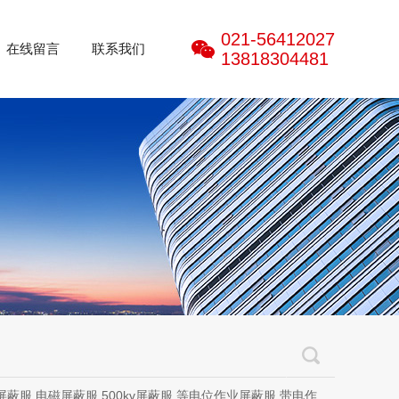
021-56412027
在线留言
联系我们
13818304481
磁屏蔽服,500kv屏蔽服,等电位作业屏蔽服,带电作业屏蔽服,防电弧服,电弧服,电弧专用防护服,电位均压服