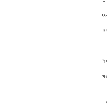
您
联
常
详
补