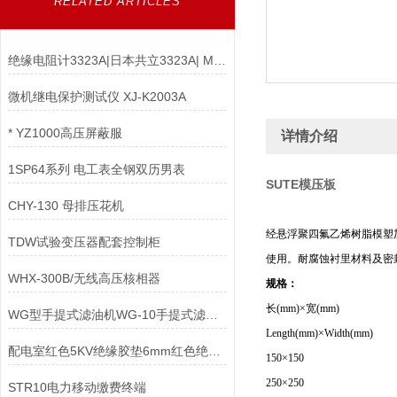
RELATED ARTICLES
绝缘电阻计3323A|日本共立3323A| MODEL 3323A
微机继电保护测试仪 XJ-K2003A
* YZ1000高压屏蔽服
详情介绍
1SP64系列 电工表全钢双历男表
SUTE模压板
CHY-130 母排压花机
经悬浮聚四氟乙烯树脂模塑加
TDW试验变压器配套控制柜
使用。耐腐蚀衬里材料及密
WHX-300B/无线高压核相器
规格：
长(mm)×宽(mm)
WG型手提式滤油机WG-10手提式滤油机
Length(mm)×Width(mm)
配电室红色5KV绝缘胶垫6mm红色绝缘胶垫JYD绝缘垫
150×150
250×250
STR10电力移动缴费终端