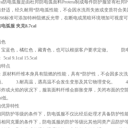
era防电弧服是由杜邦防电弧面料Protera制成每件防护服皆有杜邦Pr
舒适，经久耐用*防电弧性能，不会因水洗而失效或变质符合美国NFPA 7
5-1998标准可添加特种阻燃反光带，在断电或黑暗环境增加可视
弧服 夹克8.7cal
颜色
宝蓝色，橘红色，藏青色，也可以根据客户要求定做。 防电弧产品单层夹克
al 9.1cal 15.5cal
的特点
电弧：原材料纤维本身具有阻燃的性能，具有*防护性，不会因多次
滴。 3.耐高温，遇高温不会发生变形及其它物理变化。 4
爆炸或火焰的状况下，服装面料纤维会膨胀变厚，关闭布面的空
ui低。
的优异特性
相同防护等级的条件下，防电弧服不仅比经后处理才具备防护性能
料相同克重的条件下，防电弧服的防护等级比其他同类产品防护