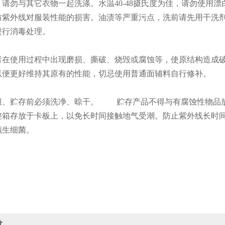
，请勿与其它衣物一起洗涤。水温40-48摄氏度为佳，请勿使用
防紫外线对服装性能的损害。油渍等严重污点，洗前请先用干洗
进行消毒处理。
者在使用过程中出现磨损、撕破、烧毁或腐蚀等，使原结构造成
以便更好维持其原有的性能，切忌使用普通面辅料自行修补。
服、贮存前必须洗净、晾干。 贮存产品不得与有腐蚀性物品
m。整箱存放于卡板上，以免长时间接触地气受潮。防止紫外线长
滋生细菌。
价