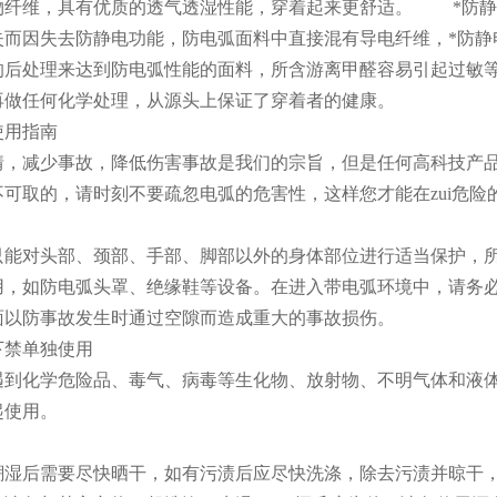
物纤维，具有优质的透气透湿性能，穿着起来更舒适。 *防静
失而因失去防静电功能，防电弧面料中直接混有导电纤维，*防
的后处理来达到防电弧性能的面料，所含游离甲醛容易引起过敏等
再做任何化学处理，从源头上保证了穿着者的健康。
使用指南
情，减少事故，降低伤害事故是我们的宗旨，但是任何高科技产品
可取的，请时刻不要疏忽电弧的危害性，这样您才能在zui危险的
只能对头部、颈部、手部、脚部以外的身体部位进行适当保护，
用，如防电弧头罩、绝缘鞋等设备。在进入带电弧环境中，请务
面以防事故发生时通过空隙而造成重大的事故损伤。
下禁单独使用
遇到化学危险品、毒气、病毒等生化物、放射物、不明气体和液
起使用。
潮湿后需要尽快晒干，如有污渍后应尽快洗涤，除去污渍并晾干