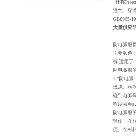
杜邦Prot
透气，穿着
GB896
大量供应防电
防电弧服
主要颜色：
裤 适用于： 5c
防电弧服
1.*防
燃烧、融
碰到电弧
程度减至z
防电弧服
轻便：在
便。在材