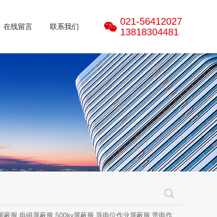
021-56412027
在线留言
联系我们
13818304481
磁屏蔽服,500kv屏蔽服,等电位作业屏蔽服,带电作业屏蔽服,防电弧服,电弧服,电弧专用防护服,电位均压服