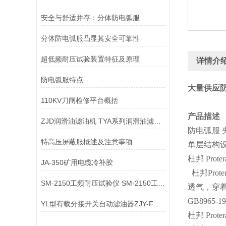
安全与舒适并存：分体防电弧服
分体防电弧服凸显其安全可靠性
超低频耐压试验装置特征及原理
详情介
防电弧服特点
大量供应防电
110KV刀闸检修平台概括
产品描述
ZJD润滑油滤油机 TYA系列润滑油滤油机
防电弧服 夹
特高压屏蔽服概述及注意事项
单层结构
杜邦 Prot
JA-350矿用电缆冷补胶
杜邦Prot
SM-2150工频耐压试验仪 SM-2150工频耐压试验仪
透气，穿着
GB8965-
YL型有载分接开关自动滤油器ZJY-F开关滤油机
杜邦 Prot