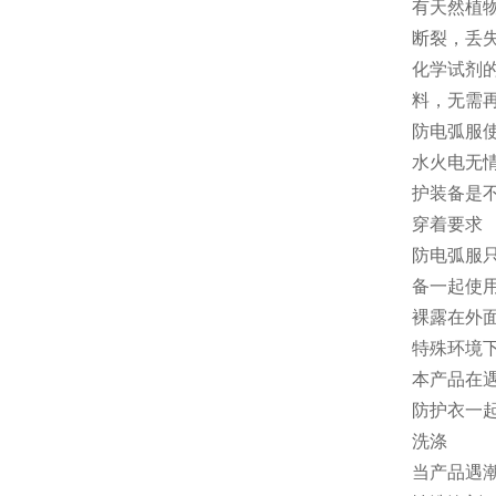
有天然植
断裂，丢
化学试剂
料，无需
防电弧服
水火电无
护装备是不
穿着要求
防电弧服
备一起使
裸露在外
特殊环境
本产品在
防护衣一
洗涤
当产品遇