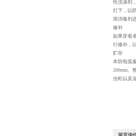
性洗涤剂
灯下，以
用消毒剂
修补
如果穿着
行修补，
贮存
本防电弧
200m
虫蛀以及
留言询