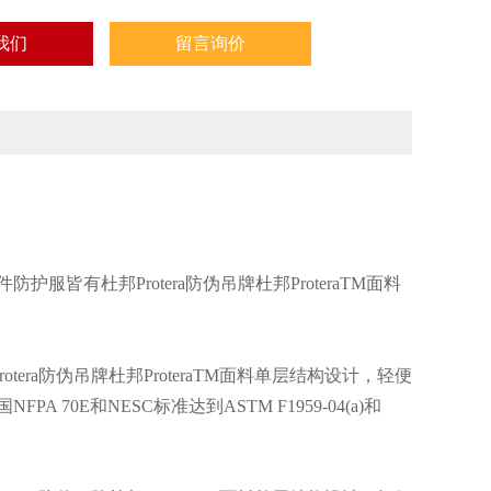
我们
留言询价
每件防护服皆有杜邦Protera防伪吊牌杜邦ProteraTM面料
otera防伪吊牌杜邦ProteraTM面料单层结构设计，轻便
0E和NESC标准达到ASTM F1959-04(a)和