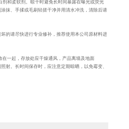
漂白剂和柔软剂。晾干时避免长时间暴露在曝光或荧光
剂涂抹、手揉或毛刷轻搓干净并用清水冲洗，清除后请
破坏的请尽快进行专业修补，推荐使用本公司原材料进
放在一起，存放处应干燥通风，产品离墙及地面
时间照射。长时间保存时，应注意定期晾晒，以免霉变、