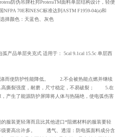
otera防伪吊牌杜邦ProteraTM面料单层结构设计，轻便
0E和NESC标准达到ASTM F1959-04(a)和
度可选择颜色：天蓝色、灰色
式 适用于： 5cal 9.1cal 15.5c 单层西
洗涤而使防护性能降低。 2.不会被热能点燃并继续
.高撕裂强度，耐磨，尺寸稳定，不易破裂； 5.在
隙，产生了能源防护屏障将人体与热隔绝，使电弧伤害
的服装更轻薄而且比其他进口*阻燃材料的服装要轻
等级要高出许多。 透气、透湿：防电弧面料成分含