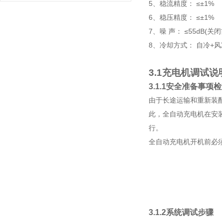
5、稳流精度： ≤±1%
6、稳压精度： ≤±1%
7、噪 声： ≤55dB(关
8、冷却方式： 自冷+风
3.1
充电机调试说
3.1.1
安全准备事项检
由于长途运输和重新装
此，
全自动充电机
在安
行。
全自动充电机开机前必
3.1.2
系统调试步骤