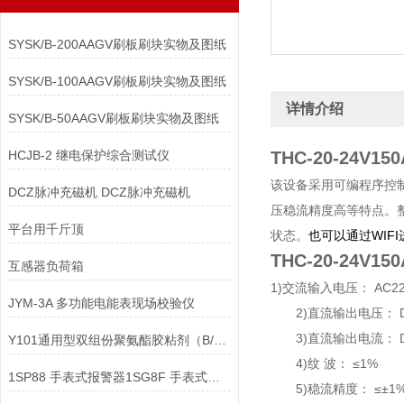
SYSK/B-200AAGV刷板刷块实物及图纸
SYSK/B-100AAGV刷板刷块实物及图纸
详情介绍
SYSK/B-50AAGV刷板刷块实物及图纸
HCJB-2 继电保护综合测试仪
THC-20-24V
该设备采用可编程序控
DCZ脉冲充磁机 DCZ脉冲充磁机
压稳流精度高等特点。
平台用千斤顶
状态。
也可以通过WIF
THC-20-24V
互感器负荷箱
1)交流输入电压： AC220
JYM-3A 多功能电能表现场校验仪
2)直流输出电压： DC
3)直流输出电流： DC 
Y101通用型双组份聚氨酯胶粘剂（B/F/H级）
4)纹 波： ≤1%
1SP88 手表式报警器1SG8F 手表式报警器
5)稳流精度： ≤±1