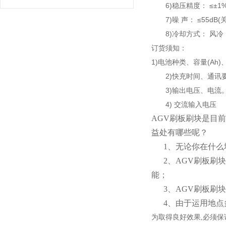
6)稳压精度： ≤±1
7)噪 声： ≤55dB(
8)冷却方式： 风冷
订货须知：
1)电池种类、容量(Ah
2)快充时间、通讯
3)输出电压、电流
4) 交流输入电压
AGV刷板刷块是目
益处有哪些呢？
1、无论你在什么
2、AGV刷板刷块
能；
3、AGV刷板刷块
4、由于运用地点
为取得良好效果,必须保