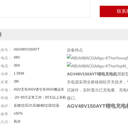
联系
绍
AGV48V150AYT
设备特点
品型号：
48V
出电压：
30A
出电流：
1.5KW
AGV48V150AYT锂电充电机
用新型
出功率：
3M
关电源采用全桥移相软开关技术，
线长度：
AGV叉车/AGV牵引车/AGV搬运车
式操作，实时显示已充电量、充电电
用市场：
-20~65℃正常工作；65℃以上关机
接口。
作环境：
AGV48V150AYT锂电充电
反接/过压/欠压/缺相/过流/过温
入保护：
≥92%
电效率：
风冷
热方式：