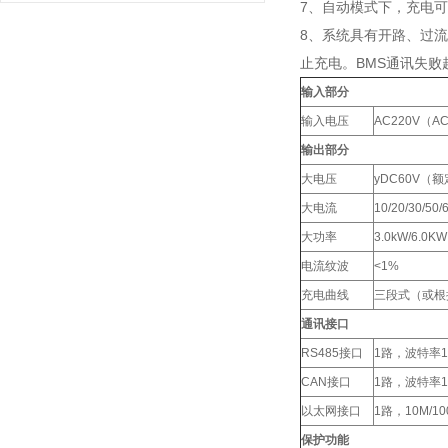
7、自动模式下，充电
8、系统具有开路、过
止充电。BMS通讯失败
输入部分
输入电压
AC220V（AC
输出部分
大电压
yDC60V（额
大电流
10/20/30/50
大功率
3.0kW/6.0KW
电流纹波
<1%
充电曲线
三段式（或根
通讯接口
RS485接口
1路，波特率12
CAN接口
1路，波特率125
以太网接口
1路，10M/1
保护功能