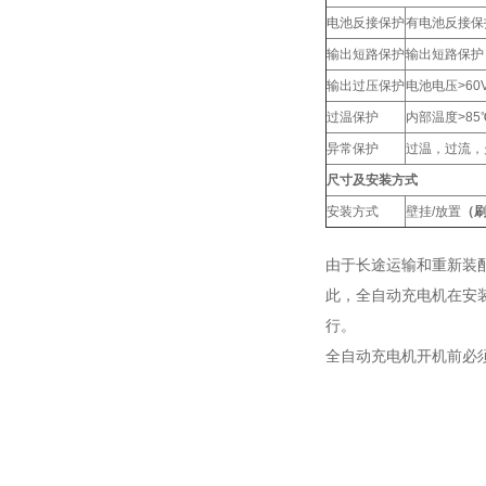
电池反接保护
有电池反接保
输出短路保护
输出短路保护
输出过压保护
电池电压>60V
过温保护
内部温度>85
异常保护
过温，过流，
尺寸及安装方式
安装方式
壁挂/放置
（
由于长途运输和重新装
此，
全自动充电机
在安
行。
全自动充电机开机前必