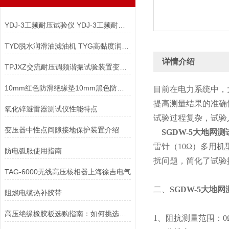
YDJ-3工频耐压试验仪 YDJ-3工频耐压试验仪
TYD脱水润滑油滤油机 TYG高黏度润滑油滤油机
详情介绍
TPJXZ交流耐压调频谐振试验装置变压器工频耐压试验设备
10mm红色防滑绝缘垫10mm黑色防滑绝缘垫
目前在电力系统中，
提高测量结果的准确
氧化锌避雷器测试仪性能特点
试验过程复杂，试验
变压器中性点间隙接地保护装置介绍
SGDW-5大地网测
雷针（10Ω）多用
防电弧服使用指南
扰问题，简化了试验
TAG-6000无线高压核相器上海徐吉电气
二、
SGDW-5大地
阻燃电缆热补胶带
高压绝缘橡胶板选购指南：如何挑选优质产品
1、阻抗测量范围：0Ω