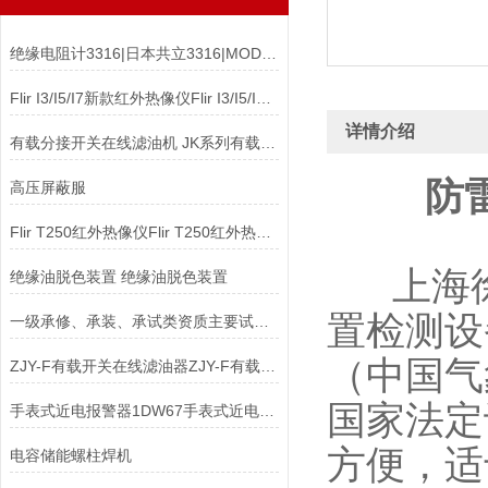
绝缘电阻计3316|日本共立3316|MODEL 3316
Flir I3/I5/I7新款红外热像仪Flir I3/I5/I7新款红外热像仪
详情介绍
有载分接开关在线滤油机 JK系列有载分接开关油滤油机
防
高压屏蔽服
Flir T250红外热像仪Flir T250红外热像仪
上海徐
绝缘油脱色装置 绝缘油脱色装置
置检测设
一级承修、承装、承试类资质主要试验设备配置表
（中国气
ZJY-F有载开关在线滤油器ZJY-F有载分接开关在线滤油器
国家法定
手表式近电报警器1DW67手表式近电报警器1XF8M
方便，适
电容储能螺柱焊机