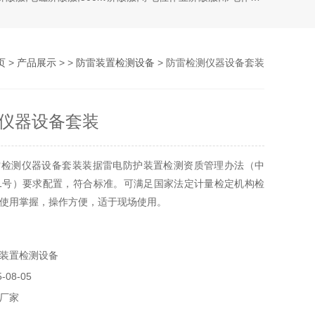
页
>
产品展示
> >
防雷装置检测设备
> 防雷检测仪器设备套装
仪器设备套装
雷检测仪器设备套装装据雷电防护装置检测资质管理办法（中
1号）要求配置，符合标准。可满足国家法定计量检定机构检
使用掌握，操作方便，适于现场使用。
装置检测设备
08-05
厂家