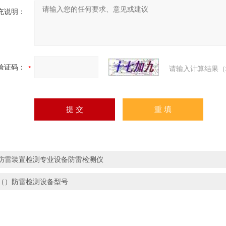
充说明：
验证码：
请输入计算结果（
防雷装置检测专业设备防雷检测仪
（）防雷检测设备型号