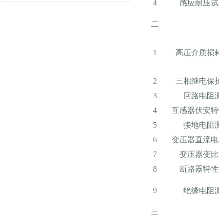
4
感应耐压试
二
1
高压介质损
2
三相继电保
3
回路电阻
4
互感器伏安特
5
接地电阻
6
变压器直流电
7
变压器变比
8
断路器特性
9
绝缘电阻
三