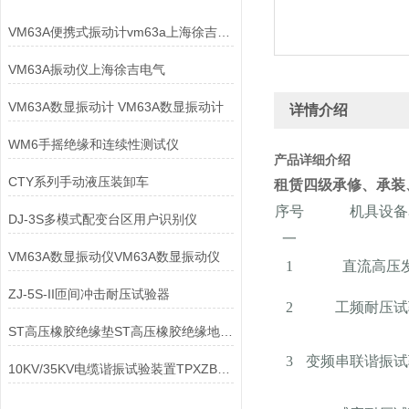
VM63A便携式振动计vm63a上海徐吉电气
VM63A振动仪上海徐吉电气
VM63A数显振动计 VM63A数显振动计
详情介绍
WM6手摇绝缘和连续性测试仪
产品详细介绍
CTY系列手动液压装卸车
租赁四级承修、承装
序号
机具设备
DJ-3S多模式配变台区用户识别仪
一
VM63A数显振动仪VM63A数显振动仪
1
直流高压
ZJ-5S-II匝间冲击耐压试验器
2
工频耐压试
ST高压橡胶绝缘垫ST高压橡胶绝缘地毯ST低压绝缘橡胶板
3
变频串联谐振试
10KV/35KV电缆谐振试验装置TPXZB电缆谐振试验装置