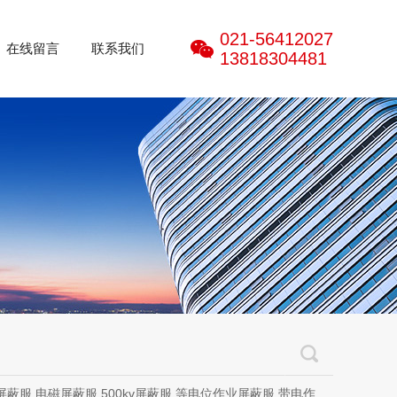
021-56412027
在线留言
联系我们
13818304481
磁屏蔽服,500kv屏蔽服,等电位作业屏蔽服,带电作业屏蔽服,防电弧服,电弧服,电弧专用防护服,电位均压服