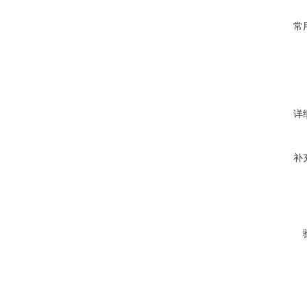
常
详
补