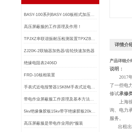
BASY-100系列BASY-160板框式加压滤油机
高压屏蔽服的工作原理及作用！
TPJXZ串联谐振耐压检测装置TPXZB系列变频谐振升压装置
详情介
ZJ20K-2联轴器加热器/齿轮快速加热器
产品详细介
绝缘电阻表2406D
说明：
FRD-10核相装置
2017
了一些电
手表式近电报警器1SK8M手表式近电报警器1SK8F
修试
承修
带电作业屏蔽服工作原理及基本方法解析
上海徐吉
询、电力
5kv绝缘像胶板15kv带字绝缘胶板20kv防静电橡胶板
服务。
高压屏蔽服是带电作业用的*服装
出租出