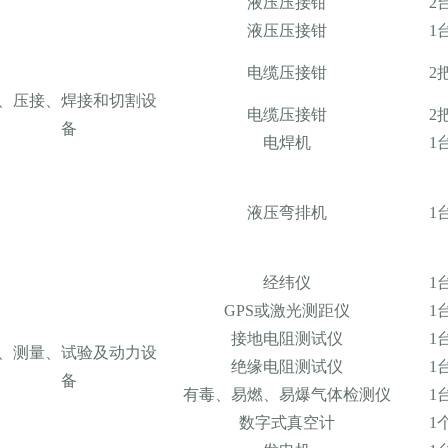
液压压接钳
2
液压压接钳
1
电缆压接钳
2
、压接、焊接和切割设
电缆压接钳
2
备
电焊机
1
液压弯排机
1
经纬仪
1
GPS或激光测距仪
1
接地电阻测试仪
1
、测量、试验及动力设
绝缘电阻测试仪
1
备
有毒、易燃、易爆气体检测仪
1
数字式真空计
1