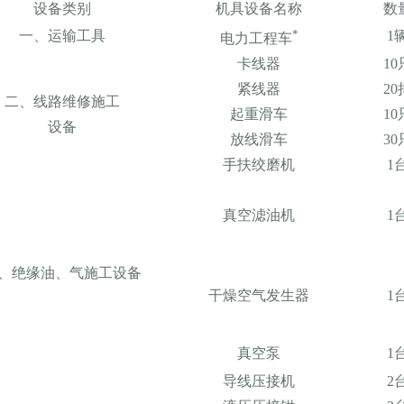
设备类别
机具设备名称
数
*
一、运输工具
1
电力工程车
卡线器
10
紧线器
20
二、线路维修施工
起重滑车
10
设备
放线滑车
30
手扶绞磨机
1
真空滤油机
1
、绝缘油、气施工设备
干燥空气发生器
1
真空泵
1
导线压接机
2