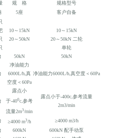
量
规 格
规格型号
辆
5座
客户自备
只
把
10～15kN
10～15kN
只
20～50kN
20～50kN 二轮
只
单轮
台
50kN
50kN
净油能力
台
6000L/h,真
净油能力6000L/h,真空度＜60Pa
空度＜60Pa
露点小
露点小于-400c,参考流量
0
台
于-40
c,参考
2m3/min
3
流量2m
/min
3
台
≥4000 m3/h
≥4000 m
/h
台
600kN
600kN 配手动泵