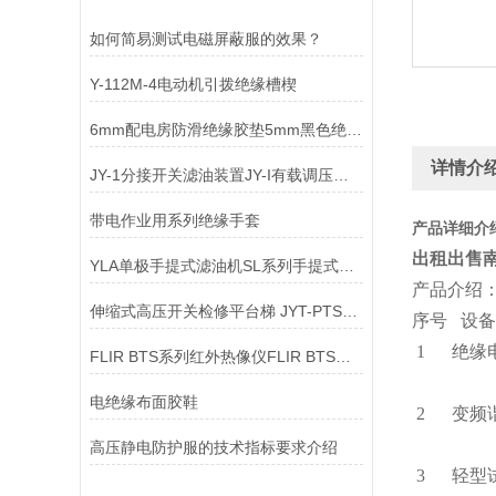
如何简易测试电磁屏蔽服的效果？
Y-112M-4电动机引拨绝缘槽楔
6mm配电房防滑绝缘胶垫5mm黑色绝缘胶垫厂家
详情介
JY-1分接开关滤油装置JY-I有载调压分接开关在线净油装置
带电作业用系列绝缘手套
产品详细介
出租出售
YLA单极手提式滤油机SL系列手提式净油机
产品介绍
伸缩式高压开关检修平台梯 JYT-PTS特点
序号
1 绝
FLIR BTS系列红外热像仪FLIR BTS系列红外热像仪
绝
电绝缘布面胶鞋
2 变频谐
高压静电防护服的技术指标要求介绍
3 轻型