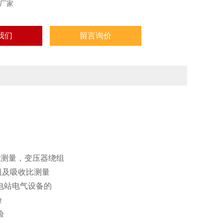
厂家
我们
留言询价
量，变压器绕组
测量
V变电站电气设备的
验
验