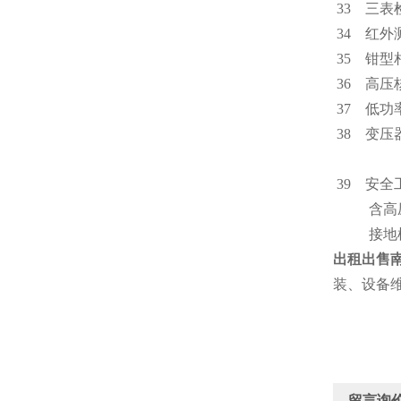
33 
34 
35 
36 
37 
38 变
电
39 安全
含高压
接地
出租出售
装、设备
留言询