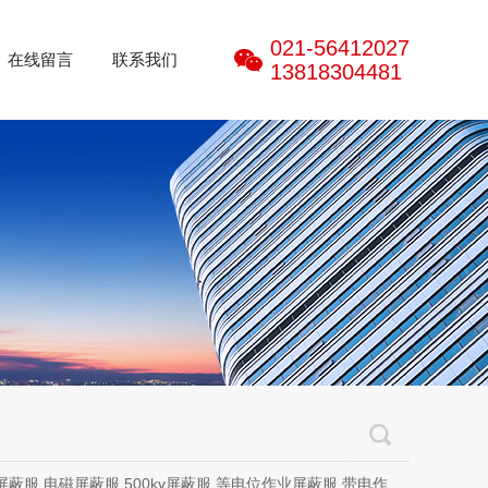
021-56412027
在线留言
联系我们
13818304481
磁屏蔽服,500kv屏蔽服,等电位作业屏蔽服,带电作业屏蔽服,防电弧服,电弧服,电弧专用防护服,电位均压服