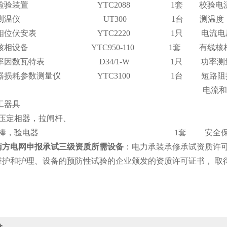
三表检验装置 YTC2088 1套 校验电流
红外测温仪 UT300 1台 测温度
钳型相位伏安表 YTC2220 1只 电流电压
高压核相设备 YTC950-110 1套 有线核
低功率因数瓦特表 D34/1-W 1只 功率测
压器损耗参数测量仪 YTC3100 1台 短路阻抗
流和空载损耗
工器具
定相器，拉闸杆、
棒，验电器 1套 安全保
南方电网申报承试三级资质所需设备
：电力承装承修承试资质许
维护和护理、设备的预防性试验的企业颁发的资质许可证书， 取
价