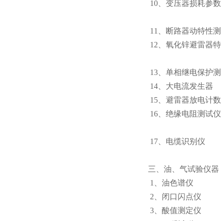
10、变压器损耗
空
11、断路器动特
12、氧化锌避雷器
无
13、单相继电保
14、大电流发生
15、避雷器放电
16、绝缘电阻测
电阻
17、电缆识
三、油、气试验仪器
1、油色谱仪
2、闭口闪点仪
3、酸值测定仪