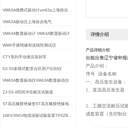
VM63A便携式振动计vm63a上海徐吉电气
VM63A振动仪上海徐吉电气
VM63A数显振动计 VM63A数显振动计
详情介绍
WM6手摇绝缘和连续性测试仪
产品详细介绍
CTY系列手动液压装卸车
出租出售辽宁省申报
产品介绍：
DJ-3S多模式配变台区用户识别仪
序号 设备
VM63A数显振动仪VM63A数显振动仪
一、高压发生设备：
1、直流高压发生器
ZJ-5S-II匝间冲击耐压试验器
直流参
ST高压橡胶绝缘垫ST高压橡胶绝缘地毯ST低压绝缘橡胶板
2、工频交流耐压试
成套装置（含控制台）
10KV/35KV电缆谐振试验装置TPXZB电缆谐振试验装置
设