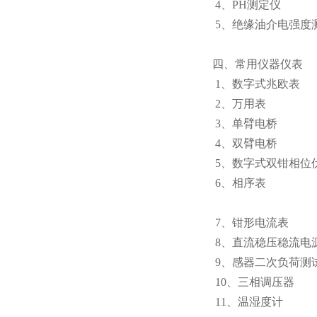
4、PH测定
5、绝缘油介电强
四、常用仪器仪表
1、数字式兆欧
2、万用表
3、单臂电
4、双臂电桥
5、数字式双钳相
6、相序表 
7、钳形电流
8、直流稳压稳流
9、感器二次负荷
10、三相调压器
11、温湿度