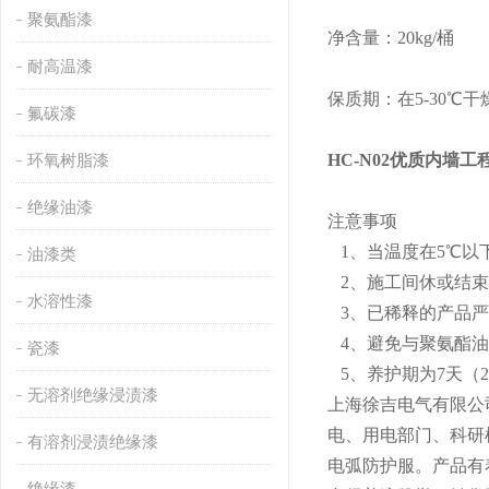
聚氨酯漆
净含量：20kg/桶
耐高温漆
保质期：在5-30℃
氟碳漆
环氧树脂漆
HC-N02优质内墙工
绝缘油漆
注意事项
1、当温度在5℃以
油漆类
2、施工间休或结束
水溶性漆
3、已稀释的产品严
4、避免与聚氨酯油
瓷漆
5、养护期为7天（
无溶剂绝缘浸渍漆
上海徐吉电气有限公
电、用电部门、科研
有溶剂浸渍绝缘漆
电弧防护服。产品有
绝缘漆