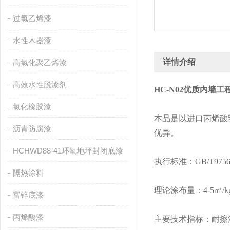
过氯乙烯漆
水性木器漆
详情介绍
高氯化聚乙烯漆
高效水性脱漆剂
HC-N02优质内墙工
氯化橡胶漆
本品是以进口丙烯酸
沥青防腐漆
优异。
HCHWD88-41环氧地坪封闭底漆
执行标准：GB/T9756
隔热涂料
理论涂布量：4-5㎡/
富锌底漆
丙烯酸漆
主要技术指标：耐擦洗＞