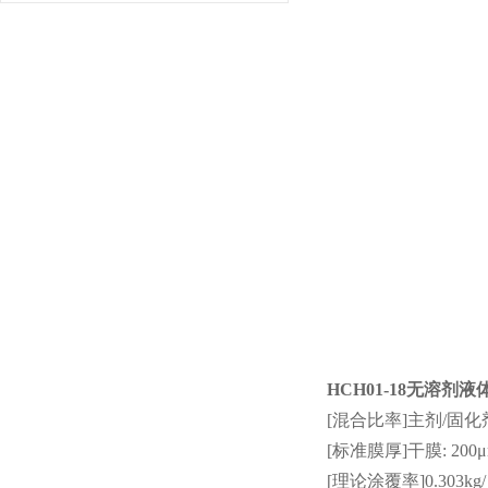
HCH01-18无溶剂
[混合比率]主剂/固化剂
[标准膜厚]干膜: 200μ
[理论涂覆率]0.303kg/ 