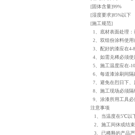
[固体含量]99%
[湿度要求]85%以下
[施工规范]
1、底材表面处理：被
2、双组份涂料使用
3、配好的漆应在4
4、如需兑稀必须使
5、施工温度应在-1
6、每道漆涂刷间隔
7、避免在烈日下、
8、施工现场必须隔
9、涂漆所用工具必
注意事项
1、当温度在5℃以
2、施工间休或结束
3、已稀释的产品严