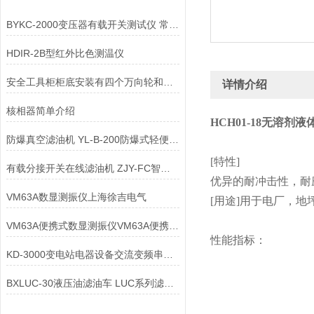
BYKC-2000变压器有载开关测试仪 常见故障及对策
HDIR-2B型红外比色测温仪
安全工具柜柜底安装有四个万向轮和定位螺杆
详情介绍
核相器简单介绍
HCH01-18无溶剂
防爆真空滤油机 YL-B-200防爆式轻便式移动滤油车
[特性]
有载分接开关在线滤油机 ZJY-FC智能型有载分接开关滤油机
优异的耐冲击性，耐
VM63A数显测振仪上海徐吉电气
[用途]用于电厂，
VM63A便携式数显测振仪VM63A便携式数显测振仪
性能指标：
KD-3000变电站电器设备交流变频串联谐振耐压装置
BXLUC-30液压油滤油车 LUC系列滤油车