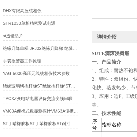
DHX有限高压核相仪
STR1030单相精密测试电源
st透镜垫片
详情介绍
绝缘升降单梯 JFJ02绝缘升降梯 绝缘升降单梯
SUTE滴滚浸树脂
手表报警器工作原理
一、产品简介
1、组成：耐热不饱
YAG-5000高压无线核相仪技术参数
2、特性：双组份、
绝缘玻璃钢抱杆梯ST绝缘抱杆梯*ST绝缘抱杆梯-ST
化快、蒸发热少、节
3、应用：适F、H
TPCXZ变电站电器设备交流变频串联谐振耐压装置
等。
VM63A便携式数显测振计VM63A便携式数显测振计
二、技术性能
序
ST丁晴橡胶板ST丁苯橡胶板ST耐油橡胶板ST三元乙丙橡胶板
指标名称
号