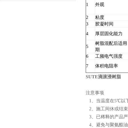
1
外观
2
粘度
3
胶凝时间
4
厚层固化能力
树脂混配后适用
5
期
6
工频电气强度
7
体积电阻率
SUTE滴滚浸树脂
注意事项
1、当温度在5℃以
2、施工间休或结束
3、已稀释的产品严
4、避免与聚氨酯油