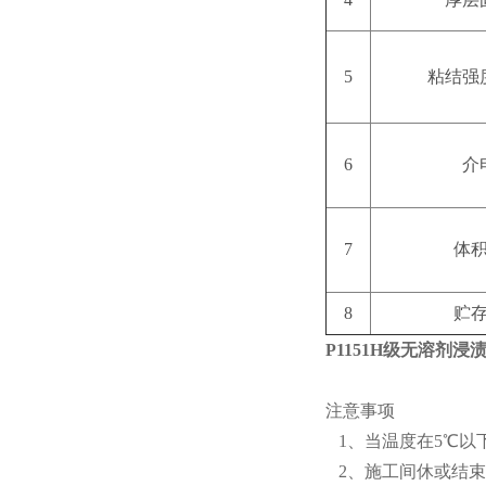
5
粘结强
6
介
7
体
8
贮
P1151H级无溶剂浸
注意事项
1、当温度在5℃以
2、施工间休或结束