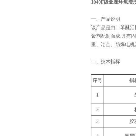
1040F级亚胺环氧浸
一、产品说明
该产品是由二苯醚活
聚剂配制而成,具有
重、冶金、防爆电机
二、技术指标
序号
指
1
2
3
胶
4
厚层