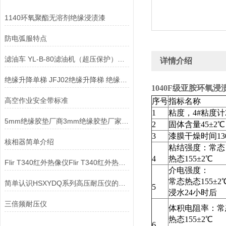
1140环氧聚酯无溶剂绝缘浸渍漆
防电弧服特点
滤油车 YL-B-80滤油机（超压保护）精密轻便滤油车
详情介绍
绝缘升降单梯 JFJ02绝缘升降梯 绝缘升降单梯
1040F级亚胺环氧浸
高空作业安全带标准
序号
指标名称
1
粘度，4#粘度计2
5mm绝缘胶垫厂商3mm绝缘胶垫厂家5kv绝缘胶垫报价
2
固体含量45±2℃
3
漆膜干燥时间130
核相器简单介绍
粘结强度：常态
4
热态155±2℃
Flir T340红外热像仪Flir T340红外热像仪
介电强度：
常态热态155±2
简单认识HSXYDQ系列高压耐压仪的技术参数
5
浸水24小时后
三倍频耐压仪
体积电阻率：常
热态155±2℃
6