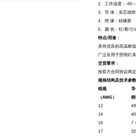
2、工作温度：-60～
3、导 体：实芯或
4、绝 缘：硅橡胶
5、颜 色：红/黄/兰/
特点/用途：
具有优良的高温耐
广泛应用于照明灯
交货要求：
按双方合同协议商定
规格结构及技术参
线规
导
（AWG）
根
12
49
14
40
16
7 
17
32