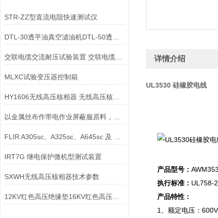
STR-ZZ型直流电阻快速测试仪
DTL-30透平油真空滤油机DTL-50透平油真空滤油机
交联电缆交流耐压试验装置 交联电缆交流耐压试验仪器
详情介绍
MLXC试验变压器控制箱
UL3530 硅橡胶电线
HY1606无线高压核相器 无线高压核相仪*
以金属丝布作带电作业屏蔽服原料，使用寿命长！
FLIR A305sc、A325sc、A645sc 及 A655sc科研型红外热像仪
IRT7G 继电保护微机型测试装置
产品型号：
AWM35
SXWH无线高压核相器技术参数
执行标准：
UL758-2
12KV红色高压绝缘垫16KV红色高压绝缘垫
产品特性：
1、额定电压：600