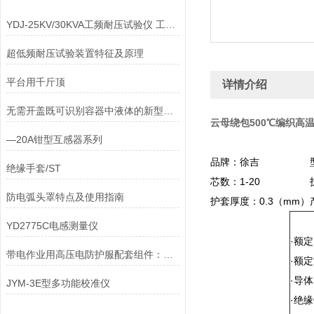
YDJ-25KV/30KVA工频耐压试验仪 工频耐压试验仪
超低频耐压试验装置特征及原理
平台用千斤顶
详情介绍
无需开盖既可识别容器中液体的新型检测仪
云母绕包500℃编织高
—20A钳型互感器系列
品牌：徐吉
绝缘手套/ST
芯数：1-20
防电弧头罩特点及使用指南
护套厚度：0.3（mm）
YD2775C电感测量仪
·额定
带电作业用高压电防护服配套组件：作业服，作业帽，作业手套
·额定
·导
JYM-3E型多功能校准仪
·绝