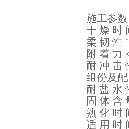
施工参数
干 燥 时 
柔 韧 性 
附 着 力 
耐 冲 击 
组份及配比
耐 盐 水 性
固 体 含 
熟 化 时 间
适 用 时 