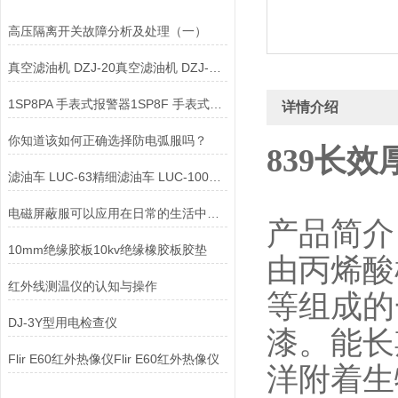
高压隔离开关故障分析及处理（一）
真空滤油机 DZJ-20真空滤油机 DZJ-25真空滤油机
1SP8PA 手表式报警器1SP8F 手表式报警器
详情介绍
你知道该如何正确选择防电弧服吗？
839长
滤油车 LUC-63精细滤油车 LUC-100精细滤油车
电磁屏蔽服可以应用在日常的生活中吗？
产品简
10mm绝缘胶板10kv绝缘橡胶板胶垫
由丙烯酸
红外线测温仪的认知与操作
等组成的
DJ-3Y型用电检查仪
漆。能长
Flir E60红外热像仪Flir E60红外热像仪
洋附着生