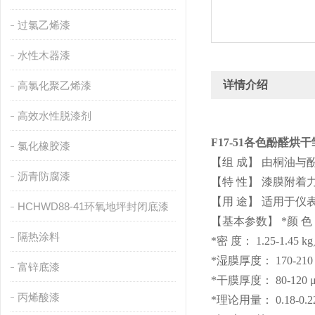
过氯乙烯漆
水性木器漆
详情介绍
高氯化聚乙烯漆
高效水性脱漆剂
F17-51各色酚醛烘
氯化橡胶漆
【组 成】 由桐油
沥青防腐漆
【特 性】 漆膜附
【用 途】 适用于
HCHWD88-41环氧地坪封闭底漆
【基本参数】 *颜 
隔热涂料
*密 度： 1.25-1.45 k
*湿膜厚度： 170-210
富锌底漆
*干膜厚度： 80-120 
丙烯酸漆
*理论用量： 0.18-0.2