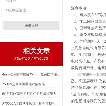
注意事项
B级绝缘油漆
1、当温度在5℃以
2、施工间休或结束
查看全部
3、已稀释的产品严
4、避免与聚氨酯油
5、养护期为7天（
上海徐吉电气有限公
相关文章
电、用电部门、科研
RELATED ARTICLES
电弧防护服。产品有
赢得普遍赞誉，销售
4mm红色防滑绝缘垫4mm黑色防滑绝缘垫5mm绿色平板绝缘垫
公司拥有一批掌握
器、高压屏蔽服,仪
750KV超高压屏蔽服功能介绍
产品质量和生产工艺
BK系列LY系列系列GYJ系列板框压力式滤油机
“诚信服务、广交朋
的思想指导我们的服
JY6000A全自动变频抗干扰介质损耗测试仪