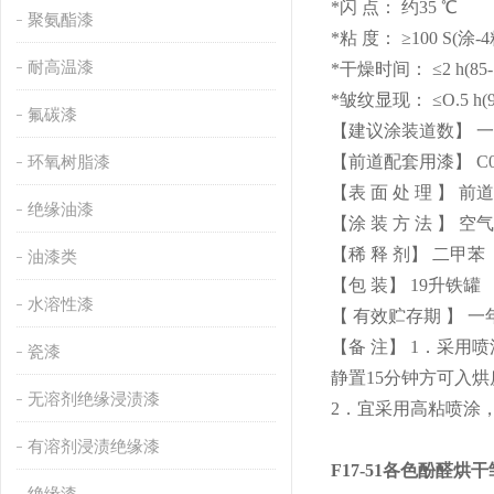
*闪 点： 约35 ℃
聚氨酯漆
*粘 度： ≥100 S(涂
耐高温漆
*干燥时间： ≤2 h(85-
*皱纹显现： ≤O.5 h(9
氟碳漆
【建议涂装道数】 
环氧树脂漆
【前道配套用漆】 C0
【表 面 处 理 】
绝缘油漆
【涂 装 方 法 】 空
【稀 释 剂】 二甲苯
油漆类
【包 装】 19升铁罐
水溶性漆
【 有效贮存期 】
【备 注】 1．采用喷
瓷漆
静置15分钟方可入烘
无溶剂绝缘浸渍漆
2．宜采用高粘喷涂
有溶剂浸渍绝缘漆
F17-51各色酚醛烘
绝缘漆