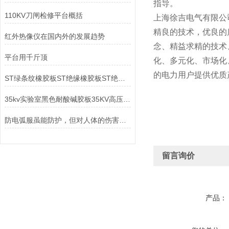
指导。
110KV刀闸检修平台概括
上海徐吉电气有限公
精良的技术，优良的
红外热像仪在国内外的发展趋势
念、精益求精的技术
平台用千斤顶
化、多元化、市场化
的电力用户提供优质
ST绿条纹橡胶板ST绝缘橡胶板ST绝缘橡胶垫ST橡胶绝缘地毯
35kv实验室黑色耐酸碱胶板35KV高压防滑绝缘地胶
防电弧服虽能防护，但对人体的伤害还是有的
留言询价
产品：