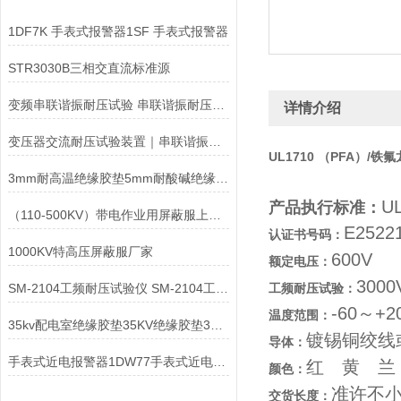
1DF7K 手表式报警器1SF 手表式报警器
STR3030B三相交直流标准源
变频串联谐振耐压试验 串联谐振耐压试验装置
详情介绍
变压器交流耐压试验装置｜串联谐振｜变频串联谐振装置
UL1710 （PFA）/铁
3mm耐高温绝缘胶垫5mm耐酸碱绝缘胶垫6mm耐油绝缘胶垫
U
产品执行标准：
（110-500KV）带电作业用屏蔽服上海俆吉制造
E2522
认证书号码：
1000KV特高压屏蔽服厂家
600V
额定电压：
3000
SM-2104工频耐压试验仪 SM-2104工频耐压试验仪
工频耐压试验：
-60～+2
温度范围：
35kv配电室绝缘胶垫35KV绝缘胶垫30KV绝缘胶垫
镀锡铜绞线
导体：
手表式近电报警器1DW77手表式近电报警器1DW87
红 黄 兰
颜色：
准许不小
交货长度：