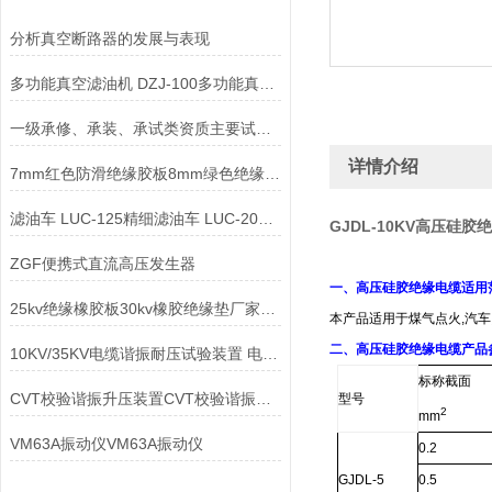
分析真空断路器的发展与表现
多功能真空滤油机 DZJ-100多功能真空滤油机
一级承修、承装、承试类资质主要试验设备配置表
详情介绍
7mm红色防滑绝缘胶板8mm绿色绝缘胶板10mm阻燃绝缘胶板
滤油车 LUC-125精细滤油车 LUC-200精细滤油车
GJDL-10KV高压硅胶
ZGF便携式直流高压发生器
一、
高压硅胶绝缘电缆适用
25kv绝缘橡胶板30kv橡胶绝缘垫厂家35kv蓝色绝缘胶垫
本产品适用于煤气点火,汽车
二、高压硅胶绝缘电缆产品
10KV/35KV电缆谐振耐压试验装置 电缆谐振耐压试验装置
标称截面
CVT校验谐振升压装置CVT校验谐振升压装置
型号
2
mm
VM63A振动仪VM63A振动仪
0.2
GJDL-5
0.5