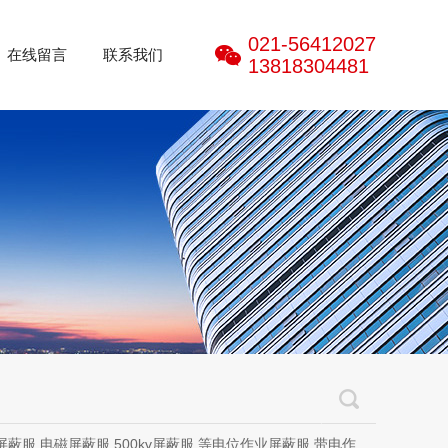
021-56412027
在线留言
联系我们
13818304481
磁屏蔽服,500kv屏蔽服,等电位作业屏蔽服,带电作业屏蔽服,防电弧服,电弧服,电弧专用防护服,电位均压服