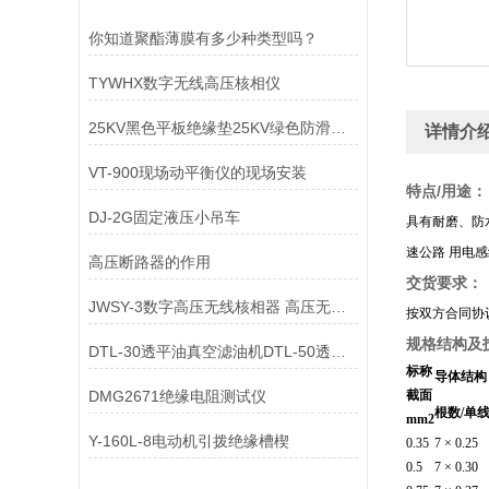
你知道聚酯薄膜有多少种类型吗？
TYWHX数字无线高压核相仪
25KV黑色平板绝缘垫25KV绿色防滑绝缘垫
详情介
VT-900现场动平衡仪的现场安装
特点/用途：
DJ-2G固定液压小吊车
具有耐磨、防
速公路 用电感
高压断路器的作用
交货要求：
JWSY-3数字高压无线核相器 高压无线核相仪上海徐吉制造
按双方合同协
规格结构及
DTL-30透平油真空滤油机DTL-50透平油真空滤油机
标称
导体结构
DMG2671绝缘电阻测试仪
截面
根数/单
mm2
Y-160L-8电动机引拨绝缘槽楔
0.35
7 × 0.25
0.5
7 × 0.30