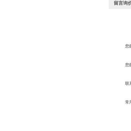
留言询
您
您
联
常