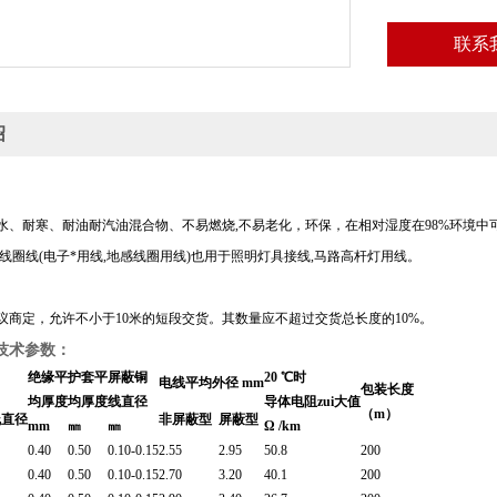
联系
绍
水、耐寒、耐油耐汽油混合物、不易燃烧,不易老化，环保，在相对湿度在98%环境中
线圈线(电子*用线,地感线圈用线)也用于照明灯具接线,马路高杆灯用线。
议商定，允许不小于10米的短段交货。其数量应不超过交货总长度的10%。
技术参数：
绝缘平
护套平
屏蔽铜
20 ℃时
电线平均外径 mm
包装长度
均厚度
均厚度
线直径
导体电阻zui大值
（m）
线直径
非屏蔽型
屏蔽型
mm
㎜
㎜
Ω /km
0.40
0.50
0.10-0.15
2.55
2.95
50.8
200
0.40
0.50
0.10-0.15
2.70
3.20
40.1
200