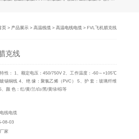
首页
>
产品展示
>
高温线缆
>
高温电线电缆
> FVL飞机腊克线
机腊克线
性： 1、额定电压：450/750V 2、工作温度：-60～+105℃
镀锡铜线 4、绝 缘：聚氯乙烯（PVC） 5、护 套：玻璃纤维
、颜 色：红/黄/兰/白/黑/黄绿/棕等
电线电缆
08-03
厂家