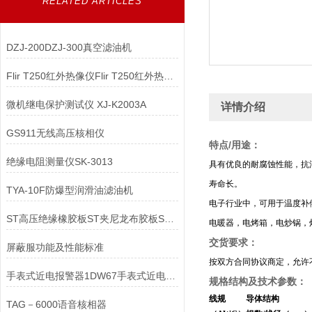
RELATED ARTICLES
DZJ-200DZJ-300真空滤油机
Flir T250红外热像仪Flir T250红外热像仪
微机继电保护测试仪 XJ-K2003A
详情介绍
GS911无线高压核相仪
特点/用途：
绝缘电阻测量仪SK-3013
具有优良的耐腐蚀性能，抗
寿命长。
TYA-10F防爆型润滑油滤油机
电子行业中，可用于温度补
ST高压绝缘橡胶板ST夹尼龙布胶板ST耐酸碱胶板
电暖器，电烤箱，电炒锅，
交货要求：
屏蔽服功能及性能标准
按双方合同协议商定，允许不
手表式近电报警器1DW67手表式近电报警器1XF8M
规格结构及技术参数：
线规
导体结构
TAG－6000语音核相器