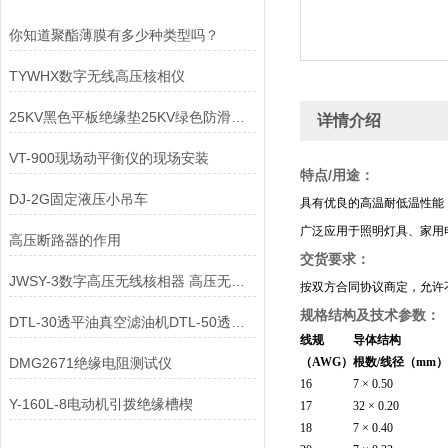
你知道聚酯薄膜有多少种类型吗？
TYWHX数字无线高压核相仪
25KV黑色平板绝缘垫25KV绿色防滑绝缘垫
详情介绍
VT-900现场动平衡仪的现场安装
特点/用途：
DJ-2G固定液压小吊车
具有优良的高温耐低温性能
广泛应用于照明灯具、家用
高压断路器的作用
交货要求：
JWSY-3数字高压无线核相器 高压无线核相仪上海徐吉制造
按双方合同协议商定，允许不
规格结构及技术参数：
DTL-30透平油真空滤油机DTL-50透平油真空滤油机
线规
导体结构
DMG2671绝缘电阻测试仪
（AWG）
根数/线径（mm）
16
7 × 0.50
Y-160L-8电动机引拨绝缘槽楔
17
32 × 0.20
18
7 × 0.40