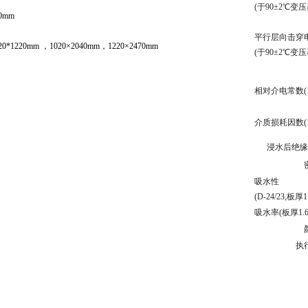
(
于
90
±
2
℃变压
0mm
平行层向击穿
1220mm ，1020×2040mm，1220×2470mm
(
于
90
±
2
℃变压
相对介电常数
介质损耗因数(1
浸水后绝缘
吸水性
(D-24/23,
板厚
1
吸水率(板厚1.6
执