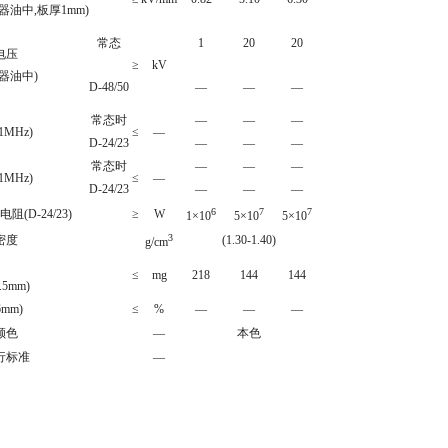
器油中
,
板厚
1mm)
常态
1
20
20
电压
≥
kV
器油中
)
D-48/50
—
—
—
常态时
—
—
—
(1MHz)
≤
—
D-24/23
—
—
—
常态时
—
—
—
MHz)
≤
—
D-24/23
—
—
—
6
7
7
电阻
(D-24/23)
≥
W
1×10
5×10
5×10
3
密度
(1.30-1.40)
g/cm
≤
mg
218
144
144
.5mm)
mm)
≤
%
—
—
—
颜色
—
本色
行标准
—