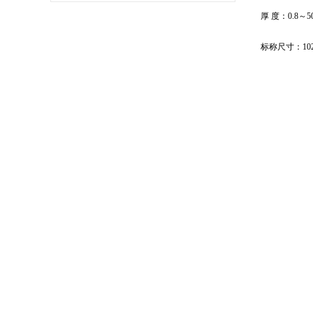
厚 度：0.8～5
标称尺寸：1020*