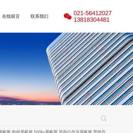
021-56412027
在线留言
联系我们
13818304481
磁屏蔽服,500kv屏蔽服,等电位作业屏蔽服,带电作业屏蔽服,防电弧服,电弧服,电弧专用防护服,电位均压服