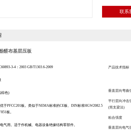
联系
绍
02酚醛布基层压板
93-3-4：2003 GB/T1303.6-2009
产品技术指标
级
垂直层向弯曲
浅棕色)
平行层向冲击
于PFCC201板。类似于NEMA标准的CE板、DIN标准HGW2082.5
(
简支梁法
)
F851板。
粘合强度
、电气用。适于作机械、电器设备绝缘结构零部件。
垂直层向电气