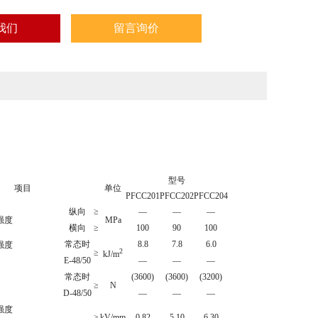
我们
留言询价
型号
项目
单位
PFCC201
PFCC202
PFCC204
纵向
≥
—
—
—
强度
MPa
横向
≥
100
90
100
常态时
8.8
7.8
6.0
强度
2
≥
kJ/m
E-48/50
—
—
—
常态时
(
3600
)
(
3600
)
(32
00
)
≥
N
D-48/50
—
—
—
强度
≥
kV/mm
0.82
5.10
6.30