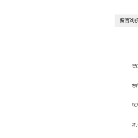
留言询
您
您
联
常