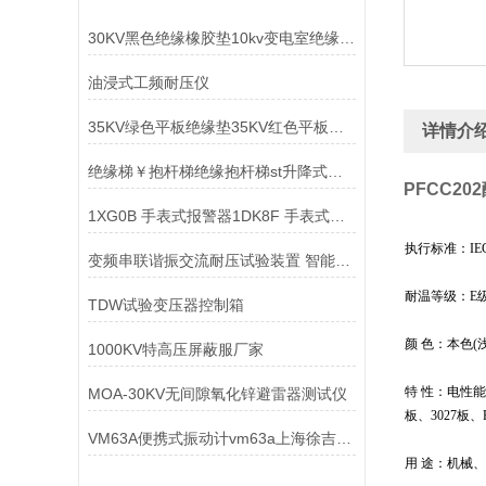
30KV黑色绝缘橡胶垫10kv变电室绝缘橡胶板8mm橡胶垫
油浸式工频耐压仪
35KV绿色平板绝缘垫35KV红色平板绝缘垫
详情介
绝缘梯￥抱杆梯绝缘抱杆梯st升降式绝缘梯/抱杆梯
PFCC2
1XG0B 手表式报警器1DK8F 手表式报警器
执行标准：IEC608
变频串联谐振交流耐压试验装置 智能型变频串联谐振试验装置
耐温等级：E
TDW试验变压器控制箱
颜 色：本色(
1000KV特高压屏蔽服厂家
特 性：电性能优
MOA-30KV无间隙氧化锌避雷器测试仪
板、3027板、
VM63A便携式振动计vm63a上海徐吉电气
用 途：机械