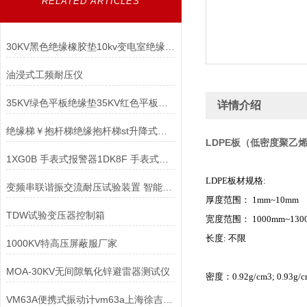
RELATED ARTICLES
30KV黑色绝缘橡胶垫10kv变电室绝缘橡胶板8mm橡胶垫
油浸式工频耐压仪
35KV绿色平板绝缘垫35KV红色平板绝缘垫
详情介绍
绝缘梯￥抱杆梯绝缘抱杆梯st升降式绝缘梯/抱杆梯
LDPE板（低密度聚乙
1XG0B 手表式报警器1DK8F 手表式报警器
LDPE板材规格:
变频串联谐振交流耐压试验装置 智能型变频串联谐振试验装置
厚度范围： 1mm~10mm
TDW试验变压器控制箱
宽度范围： 1000mm~130
长度: 不限
1000KV特高压屏蔽服厂家
MOA-30KV无间隙氧化锌避雷器测试仪
密度：0.92g/cm3; 0.93g/c
VM63A便携式振动计vm63a上海徐吉电气