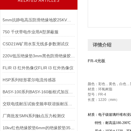
RELATED ARTICLES
5mm抗静电高压防滑绝缘地胶25KV配电室高压绝缘橡胶垫
750 千伏带电作业用A型屏蔽服
CSD21W矿用水泵无线多参数测试仪
详情介绍
220V低压绝缘垫3mm黑色防滑绝缘胶板4mm绝缘胶板厂家
FR-4光板
FLIR I3 红外热像仪FLIR I3 红外热像仪
HSP系列钳形霍尔电流传感器
颜色：彩色，黄色，白色，
材质：环氧树脂
BASY-100系列BASY-160板框式加压滤油机
型号：FR-4
长度：1220（mm）
交联电缆耐压试验变频串联谐振耐压试验装置
材质：电子级玻璃纤维布浸
厂商批发SMN系列触点压力检测仪
特性：耐高温180-20
10kv红色绝缘胶垫6mm的绝缘胶垫35KV绝缘胶垫报价