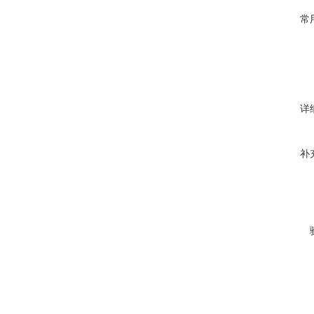
常
详
补