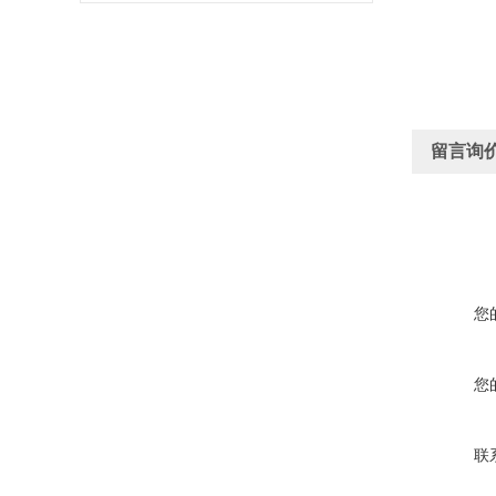
留言询
您
您
联