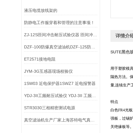
液压电缆放线架的
防静电工作服穿着和管理的注意事项！
ZJ-12S匝间冲击耐压试验仪器 匝间冲击耐压试验仪器
详情介
DZF-100防爆真空滤油机DZF-125防爆真空滤油机
SUTE黑色
ET2571接地电阻
用于塑胶模具
JYM-3G互感器现场校验仪
隔热方法。保
1SW03 近电保护器1SWZ7 近电报警器
量,连续生产
YDJ-3II工频耐压试验仪 YDJ-3II 工频耐压试验仪
特点
STR3030三相精密测试电源
白色FR4光
强板，过锡
真空滤油机生产厂家上海苏特电气真空滤油机真空滤油机生产厂家
关绝缘板等