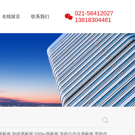
021-56412027
在线留言
联系我们
13818304481
磁屏蔽服,500kv屏蔽服,等电位作业屏蔽服,带电作业屏蔽服,防电弧服,电弧服,电弧专用防护服,电位均压服