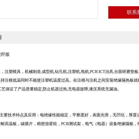
联系
绍
玻纤板
，注塑模具，机械制造,成型机,钻孔机,注塑机,电机,PCB.ICT治具,台面
持注模低温同时不能使注塑机温度过高。在注模与注机之间安装绝缘隔热板就能
工艺保证了产品质量稳定,防止机器过热,无电器故障,液压系统无漏油。
板主要技术特点及应用：电绝缘性能稳定，平整度好，表面光滑，无凹坑，厚度
炉耐高温板，碳膜片，精密游星轮，PCB测试架，电气（电器）设备绝缘隔板
。